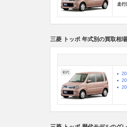
走行
三菱 トッポ 年式別の買取相
初代
2
2
2
三菱 トッポ 歴代モデルのグ