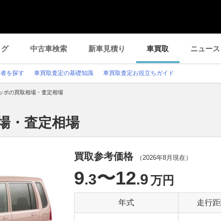
ログ
中古車検索
新車見積り
車買取
ニュース
業者を探す
車買取査定の基礎知識
車買取査定お役立ちガイド
ッポの買取相場・査定相場
場・査定相場
買取参考価格
（
2026年8月
現在）
9
〜12
.3
.9
万円
年式
走行距