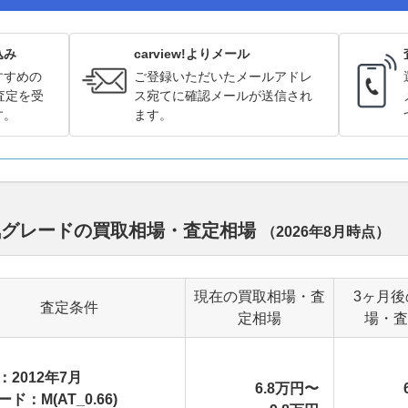
込み
carview!よりメール
すすめの
ご登録いただいたメールアドレ
査定を受
ス宛てに確認メールが送信され
す。
ます。
気グレードの買取相場・査定相場
（
2026年8月
時点）
現在の買取相場・査
3ヶ月後
査定条件
定相場
場・査
：2012年7月
6.8万円〜
ド：M(AT_0.66)