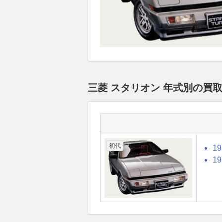
三菱 スタリオン 年式別の買
初代
1
1