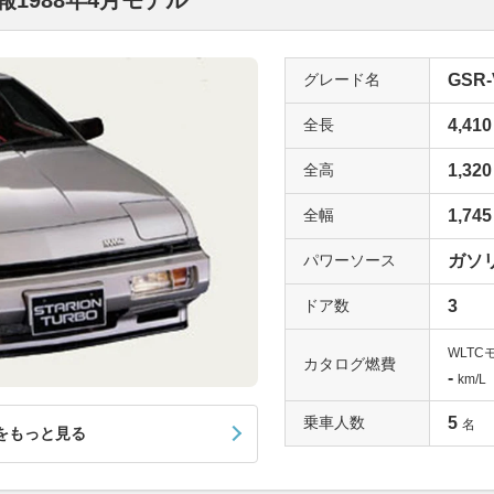
1988年4月モデル
グレード名
GSR-
全長
4,410
全高
1,320
全幅
1,745
パワーソース
ガソ
ドア数
3
WLTC
カタログ燃費
-
km/L
乗車人数
5
名
をもっと見る