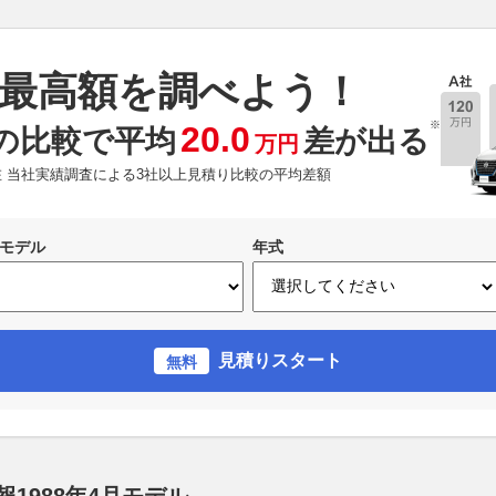
最高額を調べよう！
※
20.0
の比較で平均
差が出る
万円
現在 当社実績調査による3社以上見積り比較の平均差額
モデル
年式
見積りスタート
無料