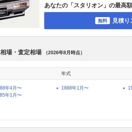
あなたの「スタリオン」の最高
見積り
無料
取相場・査定相場
（
2026年8月
時点）
年式
988年4月〜
1988年1月〜
1
985年1月〜