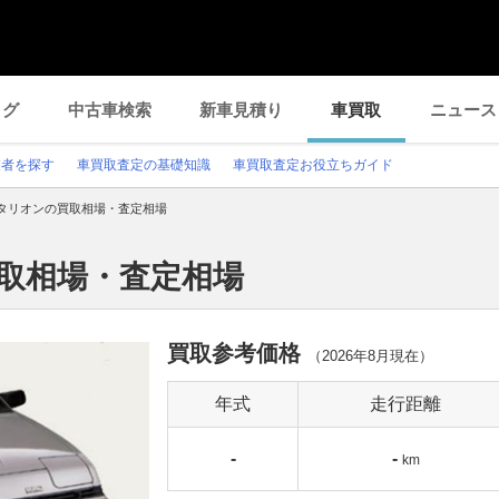
ログ
中古車検索
新車見積り
車買取
ニュース
業者を探す
車買取査定の基礎知識
車買取査定お役立ちガイド
タリオンの買取相場・査定相場
買取相場・査定相場
買取参考価格
（
2026年8月
現在）
年式
走行距離
-
-
km