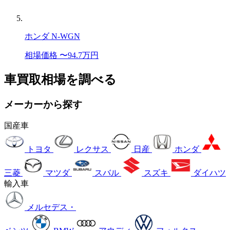
ホンダ N-WGN
相場価格 〜94.7万円
車買取相場を調べる
メーカーから探す
国産車
トヨタ
レクサス
日産
ホンダ
三菱
マツダ
スバル
スズキ
ダイハツ
輸入車
メルセデス・