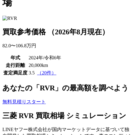
場
買取参考価格
（
2026年8月
現在）
82
.0
〜106
.8
万円
年式
2024年/令和6年
走行距離
20,000
km
査定満足度
3.5
（20件）
あなたの「RVR」の最高額を調べよう
無料
見積りスタート
三菱 RVR 買取相場 シミュレーション
LINEヤフー株式会社が国内マーケットデータに基づいて独