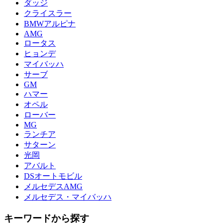
ダッジ
クライスラー
BMWアルピナ
AMG
ロータス
ヒョンデ
マイバッハ
サーブ
GM
ハマー
オペル
ローバー
MG
ランチア
サターン
光岡
アバルト
DSオートモビル
メルセデスAMG
メルセデス・マイバッハ
キーワードから探す