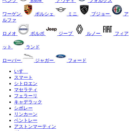
ベンツ
BMW
アウディ
フォルクス
ワーゲン
ポルシェ
ミニ
プジョー
ア
ルファ
ロメオ
ボルボ
ジープ
ルノー
フィア
ット
ランド
ローバー
ジャガー
フォード
いすゞ
スマート
シトロエン
マセラティ
フェラーリ
キャデラック
シボレー
リンカーン
ベントレー
アストンマーティン