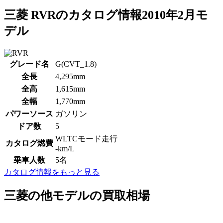
三菱 RVRのカタログ情報2010年2月モ
デル
グレード名
G(CVT_1.8)
全長
4,295
mm
全高
1,615
mm
全幅
1,770
mm
パワーソース
ガソリン
ドア数
5
WLTCモード走行
カタログ燃費
-
km/L
乗車人数
5
名
カタログ情報をもっと見る
三菱の他モデルの買取相場