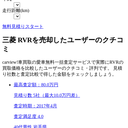
走行距離(km)
無料
見積りスタート
三菱 RVRを売却したユーザーのクチコ
ミ
carview!車買取の愛車無料一括査定サービスで実際にRVRの
買取価格を比較したユーザーのクチコミ・評判です。 見積
り社数と査定比較で得した金額をチェックしましょう。
最高査定額：
80.0
万円
見積り数 5社（最大10.0万円差）
査定時期：
2017年4月
査定満足度
4.0
40代男性 岩手県