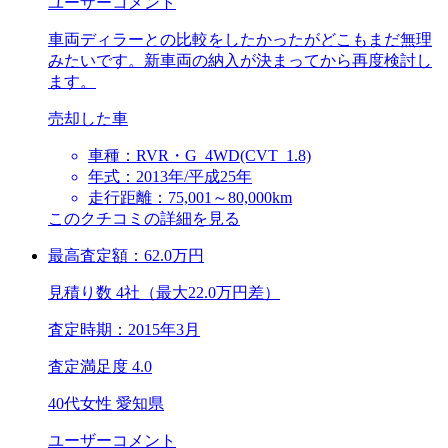
ユーザーコメント
車両ディラーとの比較をしたかったがどこもまだ無理
みたいです。新車両の納入が決まってから再度検討し
ます。
売却した車
車種：RVR・G_4WD(CVT_1.8)
年式：2013年/平成25年
走行距離：75,001～80,000km
このクチコミの詳細を見る
最高査定額：
62.0
万円
見積り数 4社（最大22.0万円差）
査定時期：
2015年3月
査定満足度
4.0
40代女性 愛知県
ユーザーコメント