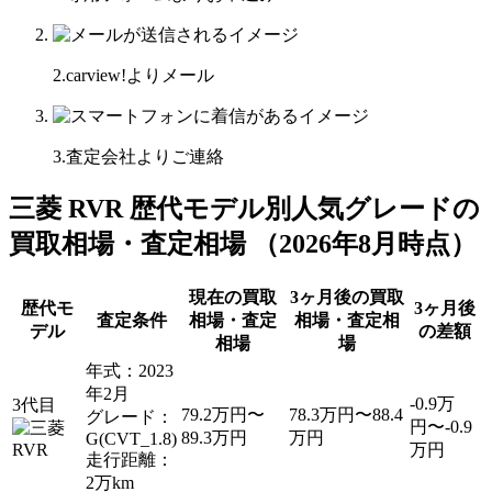
2.carview!よりメール
3.査定会社よりご連絡
三菱 RVR 歴代モデル別人気グレードの
買取相場・査定相場
（
2026年8月
時点）
現在の買取
3ヶ月後の買取
歴代モ
3ヶ月後
査定条件
相場・査定
相場・査定相
デル
の差額
相場
場
年式：2023
年2月
-0.9万
3代目
79.2万円〜
78.3万円〜88.4
グレード：
円〜-0.9
89.3万円
万円
G(CVT_1.8)
万円
走行距離：
2万km