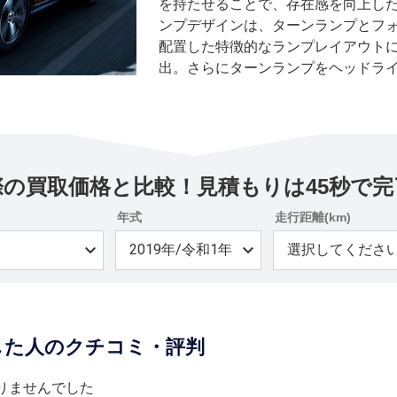
を持たせることで、存在感を向上した
ンプデザインは、ターンランプとフ
配置した特徴的なランプレイアウト
出。さらにターンランプをヘッドラ
認性を高めている。 リヤデザインは
平基調のテールランプデザインと、
ーニッシュを採用。ワイド感と安定
ドの「G」は、力強く都会的なデザイ
新採用した。 ボディカラーはスポー
際の買取価格と比較！見積もりは45秒で完
レンジメタリックと強い輝きと深み
の2色を新たに設定し、全7色展開と
年式
走行距離(km)
シート生地に動きのある幾何学パタ
ラックにすることで、スポーティな室
スマートフォン連携ナビゲーション
定。また視認性と操作性に優れた8イ
防安全技術「e-Assist」に、前進
定した人のクチコミ・評判
カーSワイドに該当させた。そのほか、IN
ドCVTに、スポーツモードを常時楽
新たに設定した。
りませんでした