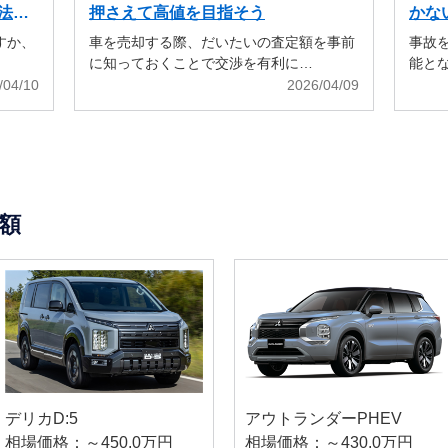
法も
押さえて高値を目指そう
かな
すか、
車を売却する際、だいたいの査定額を事前
事故
に知っておくことで交渉を有利に…
能と
/04/10
2026/04/09
額
デリカD:5
アウトランダーPHEV
相場価格：～450.0万円
相場価格：～430.0万円