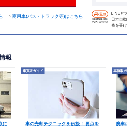
LINE
ら
商用車(バス・トラック等)はこちら
日本自動
修を受け
情報
車買取ガイド
車買取ガ
取に
車の売却テクニックを伝授！ 要点を
廃車