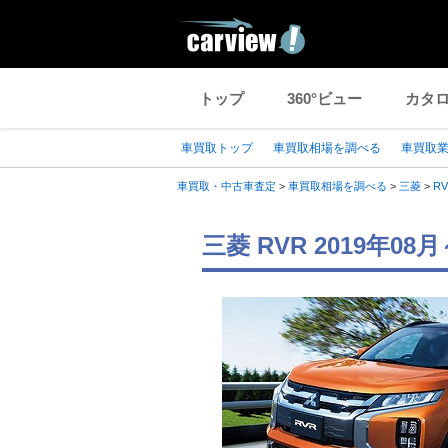
トップ
360°ビュー
カタ
車買取トップ
車買取相場を調べる
車買取
車買取・中古車査定
>
車買取相場を調べる
>
三菱
>
R
三菱 RVR 2019年