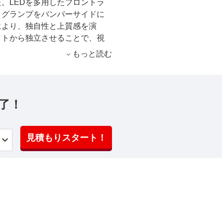
。LEDを多用したフロントラ
ォグランプをバンパーサイドに
により、独自性と上質感を演
イトから独立させることで、視
、車幅いっぱいにまで広がる水
もっと読む
バンパーサイドにブラックのガ
感を演出した。また上級グレー
ンの18インチアルミホイールを
ティで鮮やかなサンシャインオ
了！
を併せ持つレッドダイヤモンド
した。 インテリアは、「G」の
ーンを採用。また室内天井をブ
見積もりスタート！
内空間とした。 機能装備は、
をメーカーオプションで新規設
ンチ画面を設定した。さらに予
時の誤発進抑制機能を追加し、サポ
VECS-III 6 速スポーツモー
しむことができるMポジションを