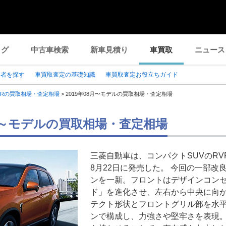
ログ
中古車検索
新車見積り
車買取
ニュース
業者を探す
車買取査定の基礎知識
車買取査定お役立ちガイド
VRの買取相場・査定相場
>
2019年08月〜モデルの買取相場・査定相場
08月～モデルの買取相場・査定相場
三菱自動車は、コンパクトSUVのRV
8月22日に発売した。 今回の一部
ンを一新。フロントはデザインコン
ド」を進化させ、左右から中央に向
テクト形状とフロントグリル部を水
ンで構成し、力強さや堅牢さを表現