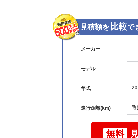
比較
見積額を
で
メーカー
モデル
年式
走行距離(km)
無料