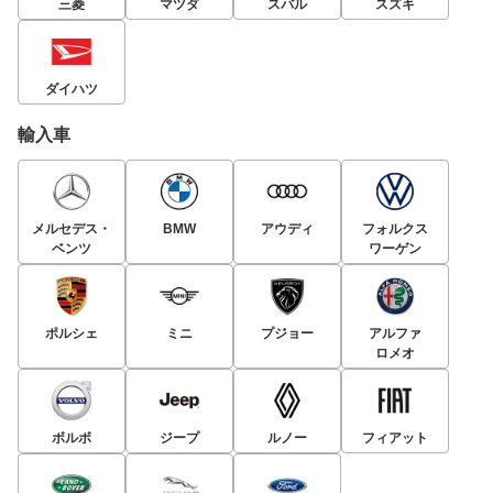
三菱
マツダ
スバル
スズキ
ダイハツ
輸入車
メルセデス・
BMW
アウディ
フォルクス
ベンツ
ワーゲン
ポルシェ
ミニ
プジョー
アルファ
ロメオ
ボルボ
ジープ
ルノー
フィアット