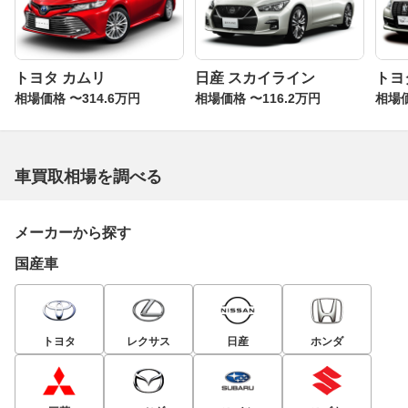
トヨタ カムリ
日産 スカイライン
トヨ
相場価格 〜314.6万円
相場価格 〜116.2万円
相場価
車買取相場を調べる
メーカーから探す
国産車
トヨタ
レクサス
日産
ホンダ