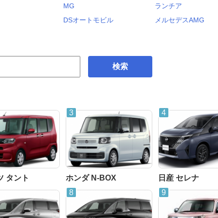
MG
ランチア
DSオートモビル
メルセデスAMG
検索
ツ タント
ホンダ N-BOX
日産 セレナ