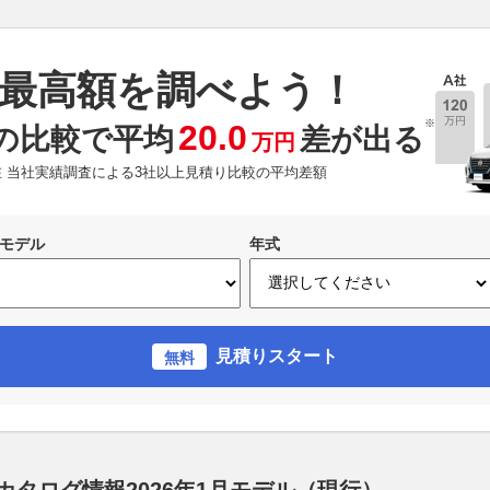
最高額を調べよう！
※
20.0
の比較で平均
差が出る
万円
現在 当社実績調査による3社以上見積り比較の平均差額
モデル
年式
見積りスタート
無料