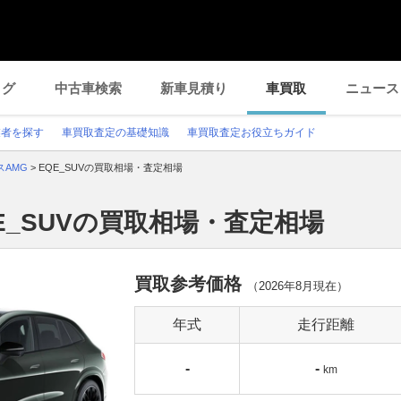
ログ
中古車検索
新車見積り
車買取
ニュース
業者を探す
車買取査定の基礎知識
車買取査定お役立ちガイド
スAMG
>
EQE_SUVの買取相場・査定相場
E_SUVの買取相場・査定相場
買取参考価格
（
2026年8月
現在）
年式
走行距離
-
-
km