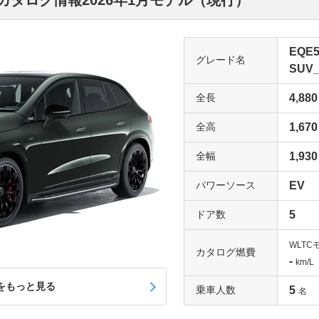
のカタログ情報2026年1月モデル（現行）
EQE
グレード名
SUV
全長
4,880
全高
1,670
全幅
1,930
パワーソース
EV
ドア数
5
WLTC
カタログ燃費
-
km/L
をもっと見る
乗車人数
5
名