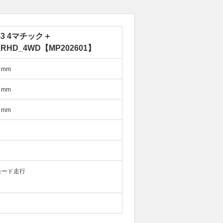
53 4マチック＋
_RHD_4WD【MP202601】
mm
mm
mm
モード走行