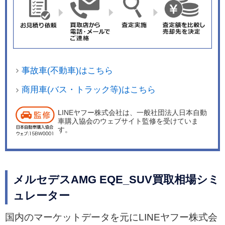
細いシルバーのフレームやエアアウトレットを組
み込んだルーバー状のトリムなどが囲んでいる。
ディスプレイの表示は複数のスタイルからカスタ
マイズすることが可能で、TRACK PACE、Super
sport、クラシック、ジェントル、ナビ、アシス
事故車(不動車)はこちら
ト、サービス、Offroadの8つを用意している。ま
た、ジェットエンジンのタービンを模したエアア
商用車(バス・トラック等)はこちら
ウトレットを備え、センターコンソールの前部は
LINEヤフー株式会社は、一般社団法人日本自動
ダッシュボードにつながり、下側は宙に浮いたよ
車購入協会のウェブサイト監修を受けていま
うな構造となっている。さらに、AMG 専用デザ
す。
インのナッパレザーシートやアンスラサイトライ
ムウッドセンタートリムを装備した。 サスペンシ
ョンは「メルセデスAMG」の「EQE」や「EQ
メルセデスAMG EQE_SUV買取相場シミ
S」と同じく、フロントに4リンク式、リアにマル
ュレーター
チリンク式を採用。連続可変ダンピングシステム
ADS＋とエアサスペンションを組み合わせたAIR
国内のマーケットデータを元にLINEヤフー株式会