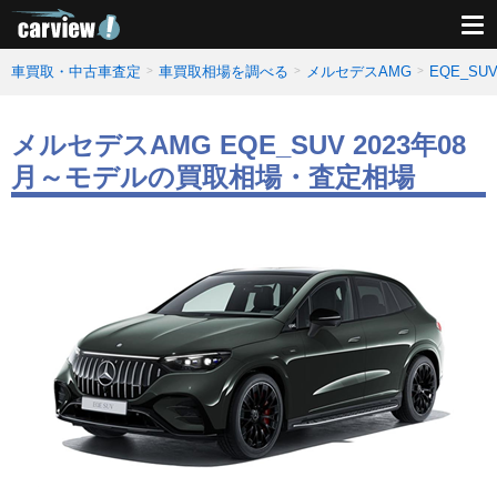
車買取・中古車査定
車買取相場を調べる
メルセデスAMG
EQE_S
メルセデスAMG EQE_SUV 2023年08
月～モデルの買取相場・査定相場