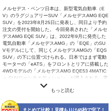
メルセデス・ベンツ日本は、新型電気自動車（E
V）のラグジュアリーSUV「メルセデスAMG EQE
SUV」を2023年8月25日に発表し、同日より予約
注文の受付を開始した。 今回発表された「メルセ
デスAMG EQE SUV」は、2022年9月に発売した
電気自動車「メルセデスAMG」の「EQE」のSU
Vモデルにして、同じくメルセデスAMGの「EQS
SUV」の下に位置づけられる。日本ではまず電動
モーターの「eATS」をフロントとリアに搭載した
4WDモデルの「メルセデスAMG EQE53 4MATIC
＋ SUVローンチエディション」が導入される。電
気モーターには永久磁石同期モーター（PSM）を
もっと読む
採用。なお、現在は国土交通省の型式認証申請中
のため、主要諸元は未公表となる。 エクステリア
デザインは、最新のメルセデスのデザイン思想
まとめて比較！見積もりは45秒で完了！