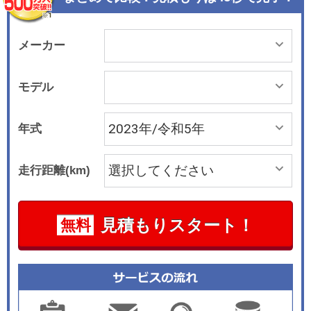
「Sensual Purity（官能的純粋）」に基づいて、
ゆったりとした面構成にして、継ぎ目を少なくし
ている。フロントフェイスは立体的なスリーポイ
メーカー
ンテッドスターをあしらった「ブラックパネル」
ユニットに統合され、左右のヘッドライトと、デ
モデル
ィープブラックのフロントグリルによって形成。
またリアデザインには、LED リアコンビネーショ
年式
ンランプの内部を曲線的な螺旋構造とすること
で、立体感を生み出している インテリアでは、M
走行距離(km)
BUX ハイパースクリーンを標準で装備。これは
「メルセデスAMG EQE SUV」のハイライトとい
える装備のひとつで、3枚の高精細パネル（コッ
見積もりスタート！
無料
クピットディスプレイや有機ELメディアディスプ
レイ、有機EL フロントディスプレイ［助手席］）
とダッシュボード全体を1枚のガラスで覆うワイ
ドスクリーンで構成されている。そのまわりを、