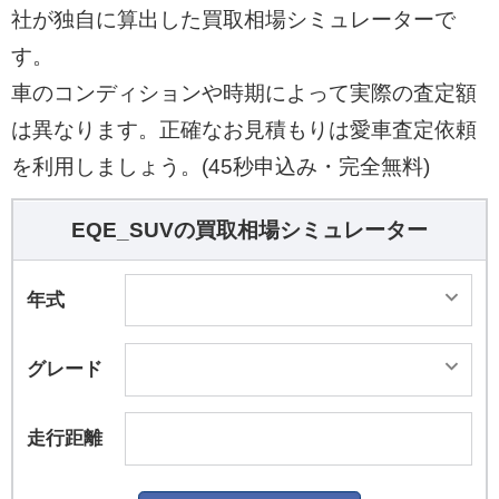
MATICを標準装備している。また、小回り性能を
社が独自に算出した買取相場シミュレーターで
高めるため、最大10度のリア・アクスルステアリ
す。
ングを装備。これはステアリング操作のほか、ブ
車のコンディションや時期によって実際の査定額
レーキやサスペンションなどの車両ダイナミクス
は異なります。正確なお見積もりは愛車査定依頼
コントロールに統合制御されている。 その他、車
両接近通報装置や予防的乗員保護システム「PRE-
を利用しましょう。(45秒申込み・完全無料)
SAFE」、アクティブディスタンスアシスト・デ
ィストロニック (自動再発進機能付)、アクティブ
EQE_SUVの買取相場シミュレーター
ステアリングアシストなどを標準で装備している
のも「メルセデスAMG EQE」と同様だ。
年式
グレード
走行距離