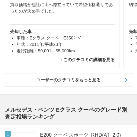
買取価格が他社に比べ際立っていて希望価格通りであ
納
ったのが決め手でした。
売却した車
売
車種：Eクラス クーペ・E350ｸｰﾍﾟ
年式：2011年/平成23年
走行距離：50,001～55,000km
このクチコミの詳細を見る
ユーザーのクチコミをもっと見る
メルセデス・ベンツ Eクラス クーペのグレード別
査定相場ランキング
E200 クーペ スポーツ_RHD(AT_2.0)