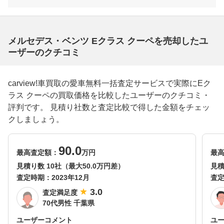
メルセデス・ベンツ Eクラス クーペを売却したユ
ーザーのクチコミ
carview!車買取の愛車無料一括査定サービスで実際にEク
ラス クーペの買取価格を比較したユーザーのクチコミ・
評判です。 見積り社数と査定比較で得した金額をチェッ
クしましょう。
90.0
最高査定額：
万円
最
見積り数 10社（最大50.0万円差）
見積
査定時期：
2023年12月
査
3.0
査定満足度
70代男性 千葉県
ユーザーコメント
ユ