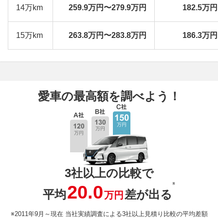
14万km
259.9万円〜279.9万円
182.5万
15万km
263.8万円〜283.8万円
186.3万
愛車の最高額を調べよう！
3社以上の比較で
※
20.0
平均
差が出る
万円
※2011年9月～現在 当社実績調査による3社以上見積り比較の平均差額