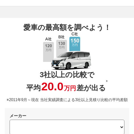
愛車の最高額を調べよう！
3社以上の比較で
※
20.0
平均
差が出る
万円
※2011年9月～現在 当社実績調査による3社以上見積り比較の平均差額
メーカー