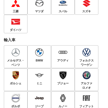
三菱
マツダ
スバル
スズキ
ダイハツ
輸入車
メルセデス・
BMW
アウディ
フォルクス
ベンツ
ワーゲン
ポルシェ
ミニ
プジョー
アルファ
ロメオ
ボルボ
ジープ
ルノー
フィアット