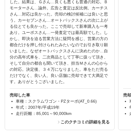
した。結果は、Ｇさん…良くも悪くも普通の対応。Ｂ
モーターさん…論外。広告と査定は反比例。カーチス
さん…対応は良かった。売却の検討候補には良いと思
う。カーセブンさん…オートバックスさんの次に上が
る位とても良かった。ここで売却して新車購入も一考
あり。ユーポスさん…一発査定では最高額でした。し
かし、即決を迫る営業方法に疑問を感じ、営業の方の
都合だけを押し付けられたみたいなのでお引き取り願
いました。なぜオートバックスさんに決めたのか…自
分の高年式車を、二次商品として丁寧に扱って頂き、
そして自分の都合も聞いて頂き、担当Ｍさんの心から
の対応。決定後、３４万になりました。車をただ売る
だけでなく、良い人、良い店舗に売却できて大満足で
す。ありがとうございました。
売却した車
売
車種：スクラムワゴン・PZターボ(AT_0.66)
年式：2007年/平成19年
走行距離：85,001～90,000km
このクチコミの詳細を見る