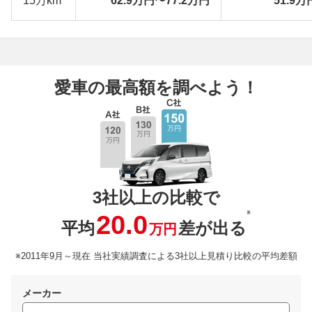
15万km
62.9万円〜77.2万円
51.9万
愛車の最高額を調べよう！
3社以上の比較で
※
20.0
平均
差が出る
万円
※2011年9月～現在 当社実績調査による3社以上見積り比較の平均差額
メーカー