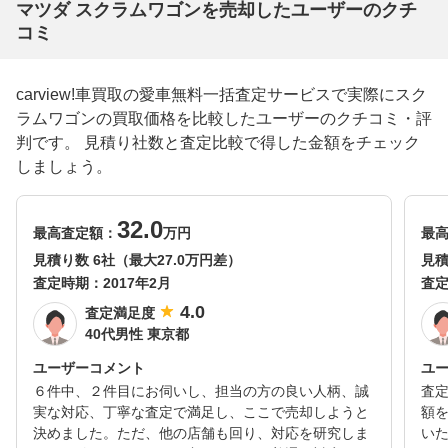
マツダ スクラムワゴンを売却したユーザーのクチ
コミ
carview!車買取の愛車無料一括査定サービスで実際にスク
ラムワゴンの買取価格を比較したユーザーのクチコミ・評
判です。 見積り社数と査定比較で得した金額をチェック
しましょう。
32.0
最高査定額：
万円
最
見積り数 6社（最大27.0万円差）
見積
査定時期：
2017年2月
査
4.0
査定満足度
40代男性 東京都
ユーザーコメント
ユ
６件中、２件目にお伺いし、担当の方の良い人柄、誠
査
実な対応、丁寧な査定で満足し、ここで売却しようと
額
決めました。ただ、他の店舗も回り、対応を研究しま
い