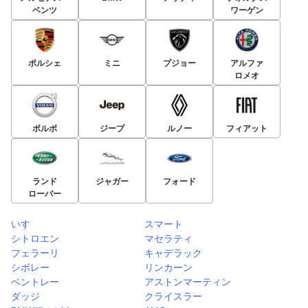
ベンツ
ワーゲン
ポルシェ
ミニ
プジョー
アルファ
ロメオ
ボルボ
ジープ
ルノー
フィアット
ランド
ジャガー
フォード
ローバー
いすゞ
スマート
シトロエン
マセラティ
フェラーリ
キャデラック
シボレー
リンカーン
ベントレー
アストンマーティン
ダッジ
クライスラー