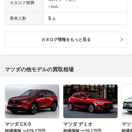
カタログ燃費
-
km/L
乗車人数
5
名
カタログ情報をもっと見る
マツダの他モデルの買取相場
マツダ CX-5
マツダ デミオ
マツダ
相場価格 〜279.7万円
相場価格 〜70.1万円
相場価