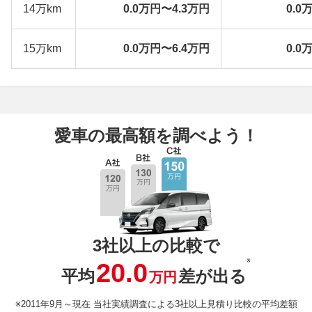
14万km
0.0万円〜4.3万円
0.0
15万km
0.0万円〜6.4万円
0.0
愛車の最高額を調べよう！
3社以上の比較で
※
20.0
平均
差が出る
万円
※2011年9月～現在 当社実績調査による3社以上見積り比較の平均差額