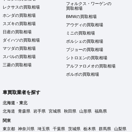
フォルクス・ワーゲンの
レクサスの買取相場
買取相場
ホンダの買取相場
BMWの買取相場
スズキの買取相場
アウディの買取相場
日産の買取相場
ミニの買取相場
ダイハツの買取相場
ポルシェの買取相場
マツダの買取相場
プジョーの買取相場
スバルの買取相場
シトロエンの買取相場
三菱の買取相場
アルファロメオの買取相場
ボルボの買取相場
車買取業者を探す
北海道・東北
北海道
青森県
岩手県
宮城県
秋田県
山形県
福島県
関東
東京都
神奈川県
埼玉県
千葉県
茨城県
栃木県
群馬県
山梨県