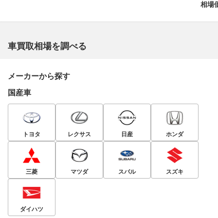
相場価
車買取相場を調べる
メーカーから探す
国産車
トヨタ
レクサス
日産
ホンダ
三菱
マツダ
スバル
スズキ
ダイハツ