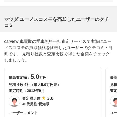
マツダ ユーノスコスモを売却したユーザーのクチ
コミ
carview!車買取の愛車無料一括査定サービスで実際にユー
ノスコスモの買取価格を比較したユーザーのクチコミ・評
判です。 見積り社数と査定比較で得した金額をチェック
しましょう。
5.0
最高査定額：
万円
最
見積り数 4社（最大5.0万円差）
見積
査定時期：
2012年9月
査
3.0
査定満足度
40代男性 愛知県
ユーザーコメント
ユ