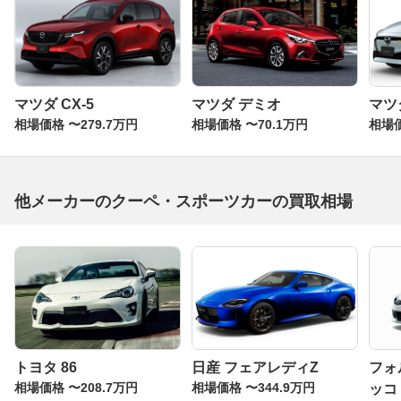
マツダ CX-5
マツダ デミオ
マツダ
相場価格 〜279.7万円
相場価格 〜70.1万円
相場価
他メーカーのクーペ・スポーツカーの買取相場
トヨタ 86
日産 フェアレディZ
フォ
相場価格 〜208.7万円
相場価格 〜344.9万円
ッコ