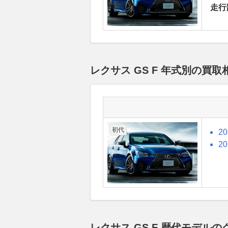
走行
レクサス GS F 年式別の買
初代
2
2
レクサス GS F 歴代モデ