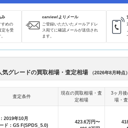
込み
carview!よりメール
すすめの
ご登録いただいたメールアドレ
査定を受
ス宛てに確認メールが送信され
す。
ます。
ル別人気グレードの買取相場・査定相場
（
2026年8月
時点
現在の買取相場・査
3ヶ月後
査定条件
定相場
場・査
：2019年10月
423.6万円〜
41
ド：GS F(SPDS_5.0)