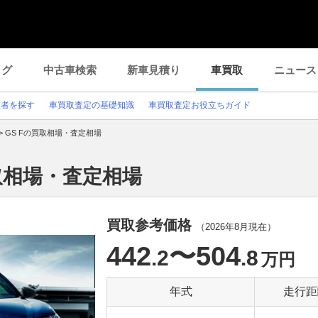
ログ
中古車検索
新車見積り
車買取
ニュース
業者を探す
車買取査定の基礎知識
車買取査定お役立ちガイド
>
GS Fの買取相場・査定相場
買取相場・査定相場
買取参考価格
（
2026年8月
現在）
442
〜504
.2
.8
万円
年式
走行距