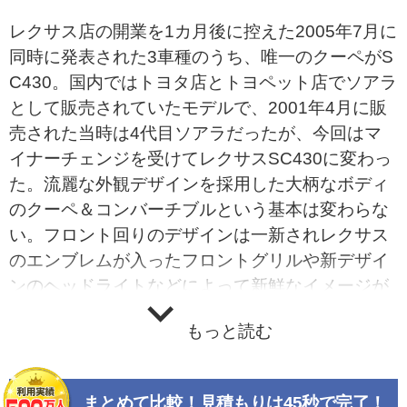
レクサス店の開業を1カ月後に控えた2005年7月に
同時に発表された3車種のうち、唯一のクーペがS
C430。国内ではトヨタ店とトヨペット店でソアラ
として販売されていたモデルで、2001年4月に販
売された当時は4代目ソアラだったが、今回はマ
イナーチェンジを受けてレクサスSC430に変わっ
た。流麗な外観デザインを採用した大柄なボディ
のクーペ＆コンバーチブルという基本は変わらな
い。フロント回りのデザインは一新されレクサス
のエンブレムが入ったフロントグリルや新デザイ
ンのヘッドライトなどによって新鮮なイメージが
演出されている。インテリア回りは本革や木目の
もっと読む
採用により、華やかさを感じさせる仕上がりだ。
搭載エンジンはV型8気筒4.3リッターの3UZ-FE型
で、206kW（280ps）/430（43.8kgm）N・mの
まとめて比較！見積もりは45秒で完了！