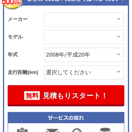
パワー＆トルクも変わらない。平成17年基準排出
ガス75％低減レベルも達成している。これにNAV
I・AI-シフト付きの電子制御6速AT＆シーケンシャ
メーカー
ルシフトマチックが組み合わされたのが今回の変
更点。テレマティクスサービスのG-Link(当初3年
モデル
間無料)は標準で装備される。能動的安全装備はA
BS、ブレーキアシスト、VSC、TRC、インテリ
年式
ジェントAFSなどが標準。デュアルSRSエアバッ
グ、サイドエアバッグなども標準だ。2006年7月
走行距離(km)
にはETCやニーエアバッグを標準装備して利便性
と安全性を向上させた。2008年8月にはカーナビ
を最新仕様に変更したほか、内装の仕様の選択肢
見積もりスタート！
無料
を拡大させた。