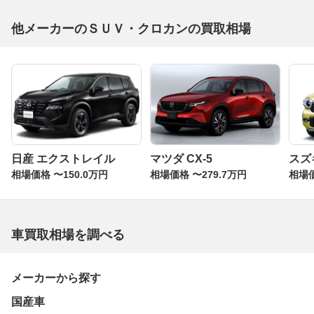
他メーカーのＳＵＶ・クロカンの買取相場
日産 エクストレイル
マツダ CX-5
スズ
相場価格 〜150.0万円
相場価格 〜279.7万円
相場価
車買取相場を調べる
メーカーから探す
国産車