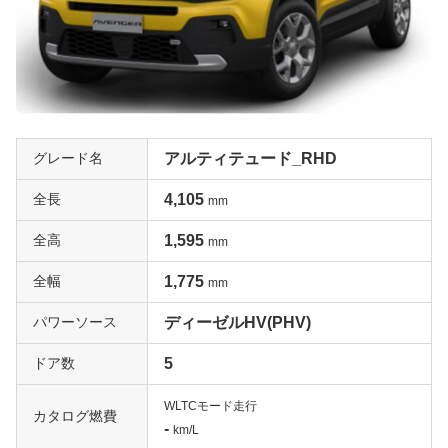
グレード名
アルティテュード_RHD
全長
4,105
mm
全高
1,595
mm
全幅
1,775
mm
パワーソース
ディーゼルHV(PHV)
ドア数
5
WLTCモード走行
カタログ燃費
-
km/L