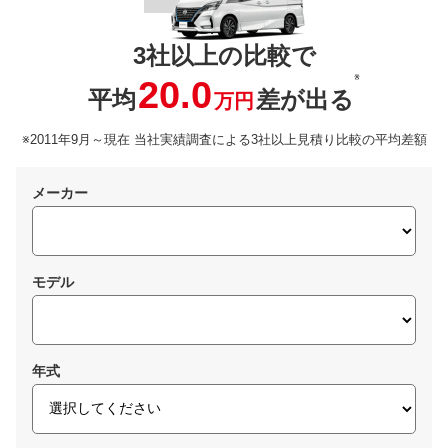
3社以上の比較で
※
20.0
平均
差が出る
万円
※2011年9月～現在 当社実績調査による3社以上見積り比較の平均差額
メーカー
モデル
年式