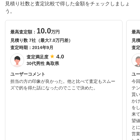
見積り社数と査定比較で得した金額をチェックしましょ
う。
10.0
最高査定額：
万円
最
見積り数 7社（最大7.0万円差）
見積
査定時期：
2014年9月
査
4.0
査定満足度
30代男性 鳥取県
ユーザーコメント
ユ
担当の方の印象が良かった。他と比べて査定もスムー
今
ズで的を得た話になったのでここで決めた。
テ
貰
か
を
来
望
と
営