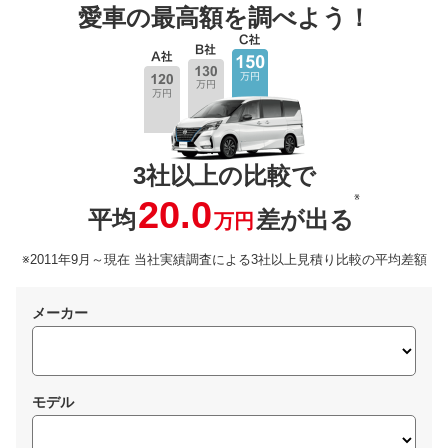
愛車の最高額を調べよう！
3社以上の比較で
※
20.0
平均
差が出る
万円
※2011年9月～現在 当社実績調査による3社以上見積り比較の平均差額
メーカー
モデル