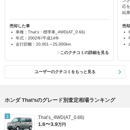
ン
応
結
売却した車
売
車種：That’s・標準車_4WD(AT_0.66)
年式：2002年/平成14年
走行距離：20,001～25,000km
このクチコミの詳細を見る
ユーザーのクチコミをもっと見る
ホンダ That’sのグレード別査定相場ランキング
That’s_4WD(AT_0.66)
1.6〜3.9
万円