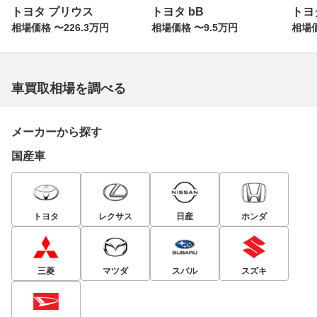
トヨタ プリウス
トヨタ bB
トヨ
相場価格 〜226.3万円
相場価格 〜9.5万円
相場価
車買取相場を調べる
メーカーから探す
国産車
トヨタ
レクサス
日産
ホンダ
三菱
マツダ
スバル
スズキ