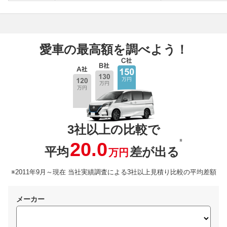
愛車の最高額を調べよう！
3社以上の比較で
※
20.0
平均
差が出る
万円
※2011年9月～現在 当社実績調査による3社以上見積り比較の平均差額
メーカー