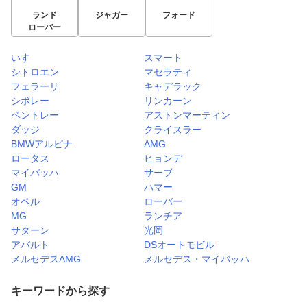
ランド
ジャガー
フォード
ローバー
いすゞ
スマート
シトロエン
マセラティ
フェラーリ
キャデラック
シボレー
リンカーン
ベントレー
アストンマーティン
ダッジ
クライスラー
BMWアルピナ
AMG
ロータス
ヒョンデ
マイバッハ
サーブ
GM
ハマー
オペル
ローバー
MG
ランチア
サターン
光岡
アバルト
DSオートモビル
メルセデスAMG
メルセデス・マイバッハ
キーワードから探す