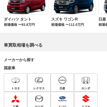
ダイハツ タント
スズキ ワゴンR
日産
相場価格 〜93.8万円
相場価格 〜112.0万円
相場価
車買取相場を調べる
メーカーから探す
国産車
トヨタ
レクサス
日産
ホンダ
三菱
マツダ
スバル
スズキ