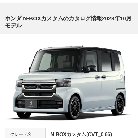
GターボLパッケージは2017年9月まで生産されていた初
代N BOXカスタムのグレード。最上級グレードなので、
ホンダ N-BOXカスタムのカタログ情報2023年10月
およそ考えられる装備はすべて付いていると思っていい。
モデル
NAのG・Lパッケージと比べてもエンジンがターボとなる
だけでなく、右側電動スライドドアやフォグランプが備わ
り、またシート生地も上質なものとなっている。ただ先代
モデルだけに衝突回避自動ブレーキや誤発進抑制機能など
はオプション装備となるが、それでもクルーズコントロー
ルや左右独立リヤアームレストなど装備は充実。このグレ
ードのみ本革ステアリングやシルバー塗装のパワーウイン
ドウスイッチなども装備されており上質感も高い。一括査
定でも高額の評価が見込めるはずだ。
折り畳み式スロープで車椅子の乗降も楽に「カスタムG･
スロープ L ターボ Honda SENSING(2トーンカラー)」
G・Lはフロントにベンチシートを採用したタイプで、左
右席間の移動がより簡単にできる。また注目したいのはサ
イド&カーテンエアバッグ、右側スライドドアの電動開
グレード名
N-BOXカスタム(CVT_0.66)