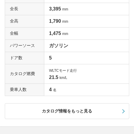
閉、パドルシフトが備わる点だ。もちろん単眼カメラとミ
全長
3,395
リ波レーダーを使用した自動ブレーキや車線維持支援機能
mm
などを含むホンダセンシングも備わっている。またこのグ
全高
1,790
mm
レードにはリヤハッチから展開できる折り畳み式のスーパ
ーフレックススロープが装備されている。重量は4.5kgと
全幅
1,475
mm
軽量で、畳めば荷室の床にフラットに収納できるのが便
利。車椅子の乗せ降ろしだけでなく自転車やバイクなどの
パワーソース
ガソリン
レジャーにも打ってうつけだ。2トーンカラーは特に人気
ドア数
5
が高いので、ぜひ一括査定を試してみよう。
WLTCモード走行
実用性と質感を高めた特別仕様車「GターボSSパッケー
カタログ燃費
21.5
km/L
ジ」
乗車人数
4
先代N BOXに2016年8月に登場したSSパッケージは、特
名
に人気の高い装備を追加した特別仕様車だ。その内容を見
てみると、リヤ右側パワースライドドア、運転席&助手席
カタログ情報をもっと見る
シートヒーター、チップアップ&ダイブダウン機構付きリ
ヤシートスライド、シートバックルテーブル、エアコンア
ウトレットダブルリング、LEDポジション&フォグラン
プ、ステアリング&シートのブルーステッチなど、かなり