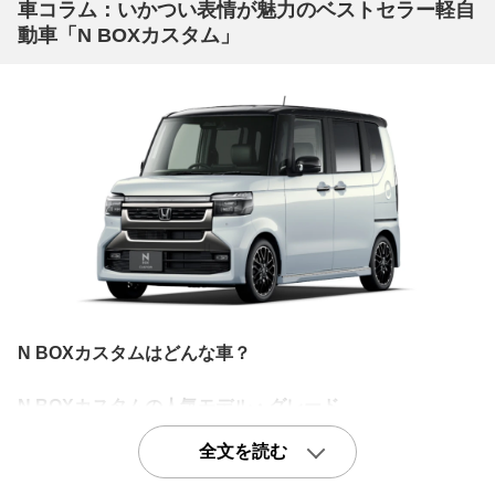
車コラム：いかつい表情が魅力のベストセラー軽自
動車「N BOXカスタム」
N BOXカスタムはどんな車？
N BOXカスタムの人気モデル・グレード
あらゆる装備を盛り込んだ最上級グレード「GターボLパ
全文を読む
ッケージ(CVT_0.66)」