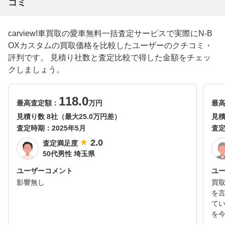
コミ
carview!車買取の愛車無料一括査定サービスで実際にN-B
OXカスタムの買取価格を比較したユーザーのクチコミ・
評判です。 見積り社数と査定比較で得した金額をチェッ
クしましょう。
118.0
最高査定額：
万円
最
見積り数 8社（最大25.0万円差）
見積
査定時期：
2025年5月
査
2.0
査定満足度
50代男性 埼玉県
ユーザーコメント
ユ
影響無し
買
を
て
を