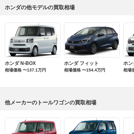
の種類の装備が追加されている。さらに先進安全機能のホ
ホンダの他モデルの買取相場
ンダセンシングも備わるのだから、かなりのお買い得モデ
ルだったと言えるだろう。もちろん、一括査定でも高額の
評価が期待できる。
ホンダ N-BOX
ホンダ フィット
ホンダ
相場価格 〜137.1万円
相場価格 〜154.4万円
相場価
他メーカーのトールワゴンの買取相場