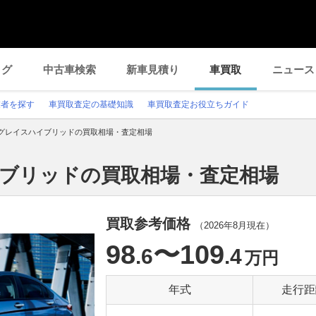
ログ
中古車検索
新車見積り
車買取
ニュース
業者を探す
車買取査定の基礎知識
車買取査定お役立ちガイド
グレイスハイブリッドの買取相場・査定相場
イブリッドの買取相場・査定相場
買取参考価格
（
2026年8月
現在）
98
〜109
.6
.4
万円
年式
走行距