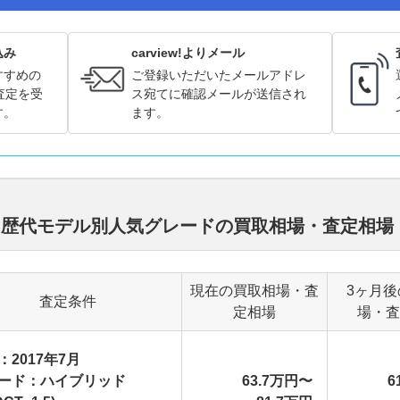
込み
carview!よりメール
すすめの
ご登録いただいたメールアドレ
査定を受
ス宛てに確認メールが送信され
す。
ます。
ド 歴代モデル別人気グレードの買取相場・査定相場
現在の買取相場・査
3ヶ月後
査定条件
定相場
場・査
：2017年7月
ード：ハイブリッド
63.7万円〜
6