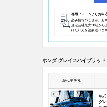
専用フォームよりお申
必要情報のご登録。お
査定会社最大10社から
けたい先を複数選べま
ホンダ グレイスハイブリッ
歴代モデル
初代
年式
グレ