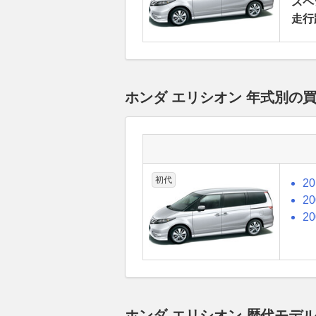
スペ
走行
ホンダ エリシオン 年式別の
初代
2
2
2
ホンダ エリシオン 歴代モデ