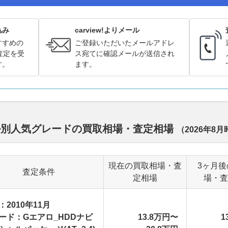
込み
carview!よりメール
すすめの
ご登録いただいたメールアドレ
査定を受
ス宛てに確認メールが送信され
す。
ます。
ル別人気グレードの買取相場・査定相場
（
2026年8月
現在の買取相場・査
3ヶ月後
査定条件
定相場
場・査
：2010年11月
ード：Gエアロ_HDDナビ
13.8万円〜
1