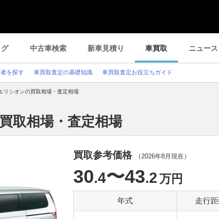
ログ
中古車検索
新車見積り
車買取
ニュース
業者を探す
車買取査定の基礎知識
車買取査定お役立ちガイド
エリシオンの買取相場・査定相場
の買取相場・査定相場
買取参考価格
（
2026年8月
現在）
30
〜43
.4
.2
万円
年式
走行距