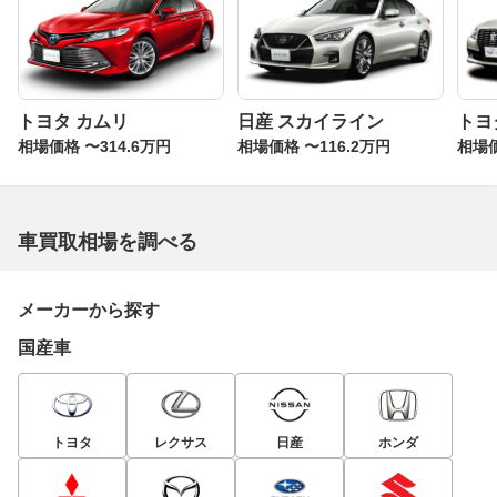
トヨタ カムリ
日産 スカイライン
トヨ
相場価格 〜314.6万円
相場価格 〜116.2万円
相場価
車買取相場を調べる
メーカーから探す
国産車
トヨタ
レクサス
日産
ホンダ