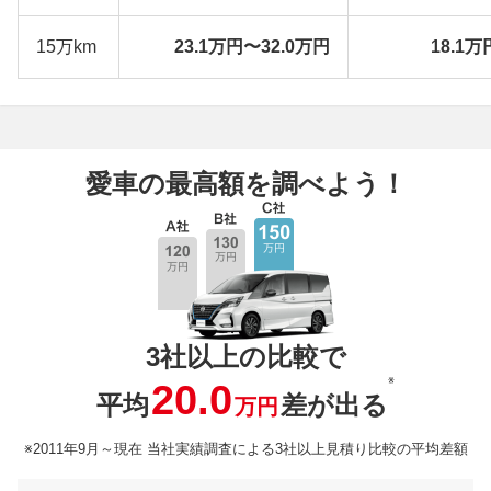
15万km
23.1万円〜32.0万円
18.1万
愛車の最高額を調べよう！
3社以上の比較で
※
20.0
平均
差が出る
万円
※2011年9月～現在 当社実績調査による3社以上見積り比較の平均差額