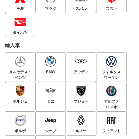
三菱
マツダ
スバル
スズキ
ダイハツ
輸入車
メルセデス・
BMW
アウディ
フォルクス
ベンツ
ワーゲン
ポルシェ
ミニ
プジョー
アルファ
ロメオ
ボルボ
ジープ
ルノー
フィアット