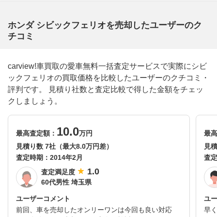
ホンダ シビックフェリオを売却したユーザーのク
チコミ
carview!車買取の愛車無料一括査定サービスで実際にシビ
ックフェリオの買取価格を比較したユーザーのクチコミ・
評判です。 見積り社数と査定比較で得した金額をチェッ
クしましょう。
10.0
最高査定額：
万円
最
見積り数 7社（最大8.0万円差）
見積
査定時期：
2014年2月
査
1.0
査定満足度
60代男性 埼玉県
ユーザーコメント
ユ
前回、車を売却したオンリーワンは今回も良い対応
早く