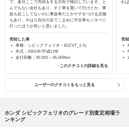
で、多分ここで売却をする方向で検討しています。と
れ
んでもない会社もあり、すぐ車を置いて行けとか、事
故も起こしてないのに事故車だとかケチをつける店舗
もあり、やはり自分の足でこまめに中古車センターに
行ったほうが良いと思いました。
売却した車
売
車種：シビックフェリオ・iE(CVT_1.5)
年式：2001年/平成13年
走行距離：30,001～35,000km
このクチコミの詳細を見る
ユーザーのクチコミをもっと見る
ホンダ シビックフェリオのグレード別査定相場ラ
ンキング