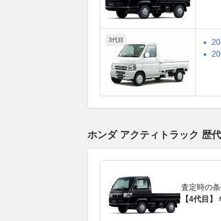
3代目
2
2
ホンダ アクティトラック 歴
査定時の条
【4代目】 