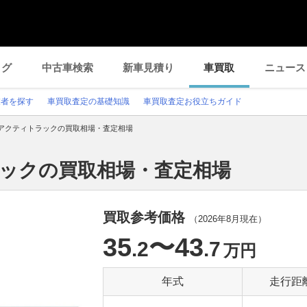
ログ
中古車検索
新車見積り
車買取
ニュース
業者を探す
車買取査定の基礎知識
車買取査定お役立ちガイド
アクティトラックの買取相場・査定相場
ラックの買取相場・査定相場
買取参考価格
（
2026年8月
現在）
35
〜43
.2
.7
万円
年式
走行距