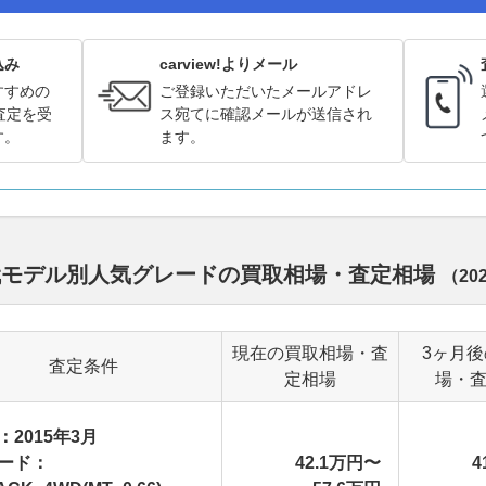
込み
carview!よりメール
すすめの
ご登録いただいたメールアドレ
査定を受
ス宛てに確認メールが送信され
す。
ます。
歴代モデル別人気グレードの買取相場・査定相場
（
20
現在の買取相場・査
3ヶ月
査定条件
定相場
場・
：2015年3月
ード：
42.1万円〜
4