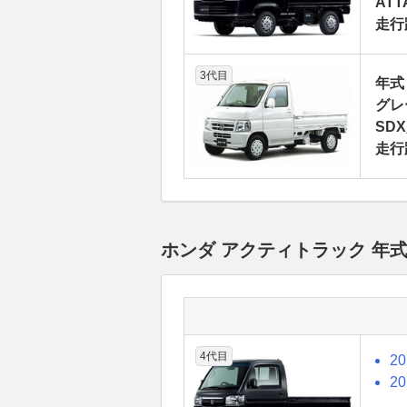
ATT
走行
3代目
年式
グレ
SDX
走行
ホンダ アクティトラック 年
4代目
2
2