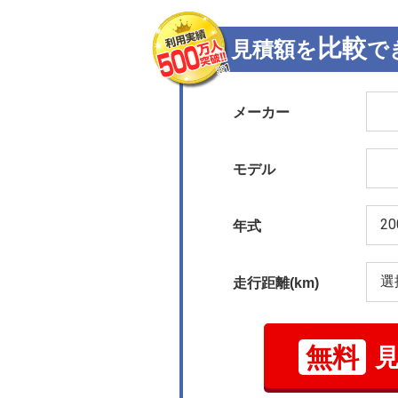
比較
見積額を
で
メーカー
モデル
年式
走行距離(km)
無料