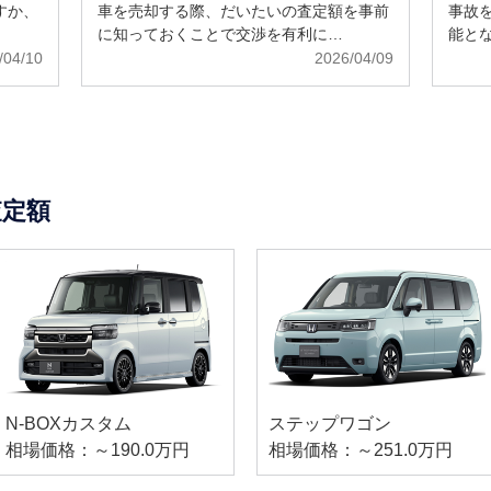
すか、
車を売却する際、だいたいの査定額を事前
事故
に知っておくことで交渉を有利に…
能と
/04/10
2026/04/09
査定額
N-BOXカスタム
ステップワゴン
相場価格：～190.0万円
相場価格：～251.0万円