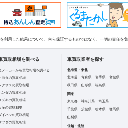
れを利用した結果について、何ら保証するものではなく、一切の責任を
車買取相場を調べる
車買取業者を探す
北海道・東北
全メーカーから買取相場を調べる
北海道
青森県
岩手県
宮城県
トヨタの買取相場
レクサスの買取相場
秋田県
山形県
福島県
ホンダの買取相場
関東
スズキの買取相場
東京都
神奈川県
埼玉県
日産の買取相場
千葉県
茨城県
栃木県
群馬県
ダイハツの買取相場
山梨県
マツダの買取相場
信越・北陸