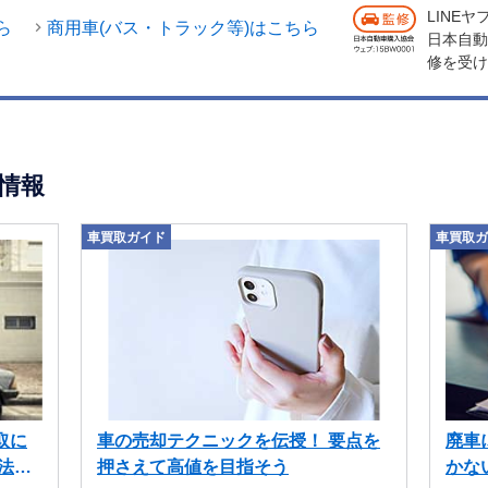
LINE
ら
商用車(バス・トラック等)はこちら
日本自動
修を受け
情報
車買取ガイド
車買取ガ
取に
車の売却テクニックを伝授！ 要点を
廃車
法も
押さえて高値を目指そう
かな