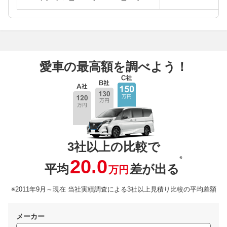
愛車の最高額を調べよう！
3社以上の比較で
※
20.0
平均
差が出る
万円
※2011年9月～現在 当社実績調査による3社以上見積り比較の平均差額
メーカー