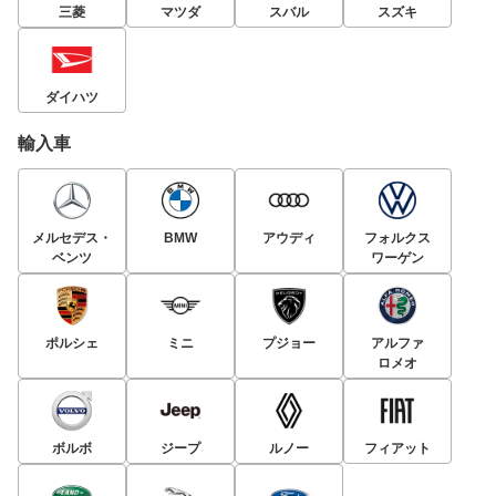
三菱
マツダ
スバル
スズキ
ダイハツ
輸入車
メルセデス・
BMW
アウディ
フォルクス
ベンツ
ワーゲン
ポルシェ
ミニ
プジョー
アルファ
ロメオ
ボルボ
ジープ
ルノー
フィアット