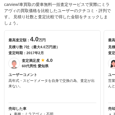
carview!車買取の愛車無料一括査定サービスで実際にミラ
アヴィの買取価格を比較したユーザーのクチコミ・評判で
す。 見積り社数と査定比較で得した金額をチェックしま
しょう。
4.0
最高査定額：
万円
最
見積り数 7社（最大4.0万円差）
見積
査定時期：
2017年2月
査
4.0
査定満足度
60代男性 愛知県
ユーザーコメント
ユ
高年式・スピードメータを自身で交換の為、査定が出
営
来ない。
ん
売却した車
売
車種：ミラアヴィ・不明