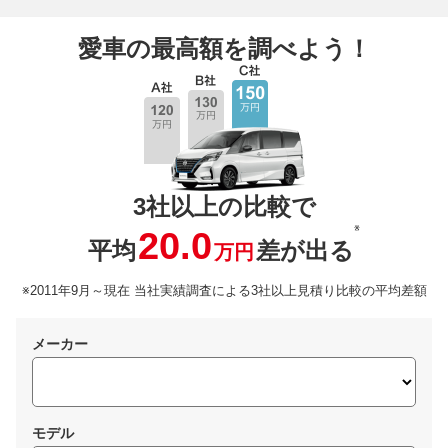
愛車の最高額を調べよう！
3社以上の比較で
※
20.0
平均
差が出る
万円
※2011年9月～現在 当社実績調査による3社以上見積り比較の平均差額
メーカー
モデル