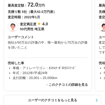
72.0
最高査定額：
万円
最
見積り数 5社（最大42.0万円差）
見積
査定時期：
2022年1月
査
4.0
査定満足度
50代男性 埼玉県
ユーザーコメント
ユ
他社が50万台の評価の中、唯一最初から70万台の評価
査
を頂いたこと
し
で
売却した車
売
車種：アトレーワゴン・ｶｽﾀﾑﾀｰﾎﾞRSﾘﾐﾃｯﾄﾞ
年式：2012年/平成24年
走行距離：20,001～25,000km
このクチコミの詳細を見る
ユーザーのクチコミをもっと見る