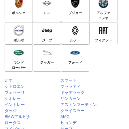
ポルシェ
ミニ
プジョー
アルファ
ロメオ
ボルボ
ジープ
ルノー
フィアット
ランド
ジャガー
フォード
ローバー
いすゞ
スマート
シトロエン
マセラティ
フェラーリ
キャデラック
シボレー
リンカーン
ベントレー
アストンマーティン
ダッジ
クライスラー
BMWアルピナ
AMG
ロータス
ヒョンデ
マイバッハ
サーブ