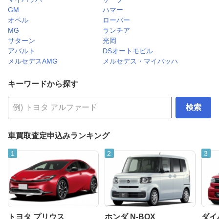
GM
ハマー
オペル
ローバー
MG
ランチア
サターン
光岡
アバルト
DSオートモビル
メルセデスAMG
メルセデス・マイバッハ
キーワードから探す
検索
車買取査定申込みランキング
トヨタ プリウス
ホンダ N-BOX
ダイ