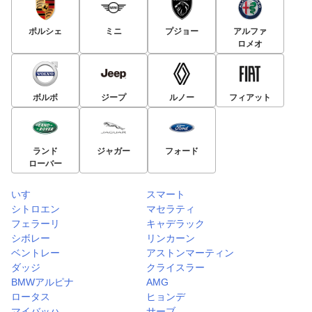
ポルシェ
ミニ
プジョー
アルファ
ロメオ
ボルボ
ジープ
ルノー
フィアット
ランド
ジャガー
フォード
ローバー
いすゞ
スマート
シトロエン
マセラティ
フェラーリ
キャデラック
シボレー
リンカーン
ベントレー
アストンマーティン
ダッジ
クライスラー
BMWアルピナ
AMG
ロータス
ヒョンデ
マイバッハ
サーブ