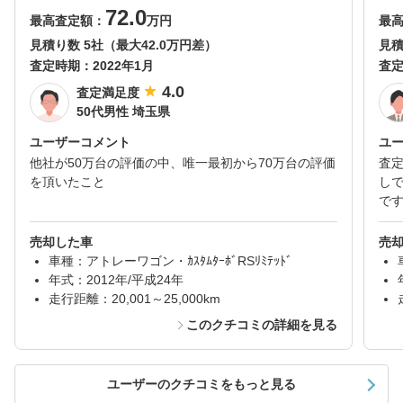
72.0
最高査定額：
万円
最
見積り数 5社（最大42.0万円差）
見積
査定時期：
2022年1月
査
4.0
査定満足度
50代男性 埼玉県
ユーザーコメント
ユ
他社が50万台の評価の中、唯一最初から70万台の評価
査
を頂いたこと
し
で
売却した車
売
車種：アトレーワゴン・ｶｽﾀﾑﾀｰﾎﾞRSﾘﾐﾃｯﾄﾞ
年式：2012年/平成24年
走行距離：20,001～25,000km
このクチコミの詳細を見る
ユーザーのクチコミをもっと見る