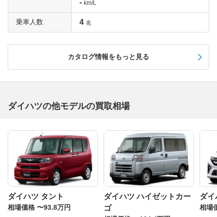
-
km/L
乗車人数
4
名
カタログ情報をもっと見る
ダイハツの他モデルの買取相場
ダイハツ タント
ダイハツ ハイゼットカー
ダイ
相場価格 〜93.8万円
相場価
ゴ