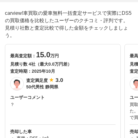
carview!車買取の愛車無料一括査定サービスで実際にDS5
の買取価格を比較したユーザーのクチコミ・評判です。
見積り社数と査定比較で得した金額をチェックしましょ
う。
15.0
最高査定額：
万円
最
見積り数 4社（最大0.0万円差）
見積
査定時期：
2025年10月
査
3.0
査定満足度
50代男性 静岡県
ユーザーコメント
ユ
？
買
た
で
売却した車
売