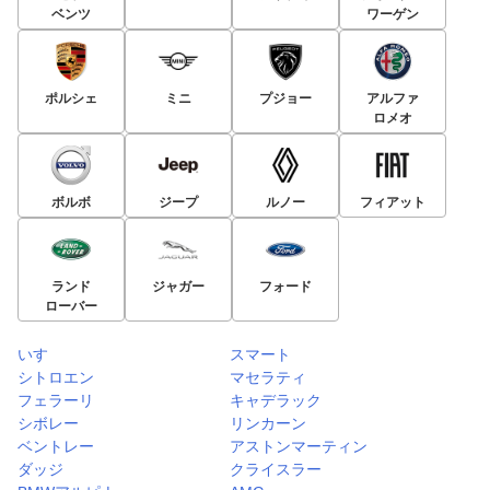
ベンツ
ワーゲン
ポルシェ
ミニ
プジョー
アルファ
ロメオ
ボルボ
ジープ
ルノー
フィアット
ランド
ジャガー
フォード
ローバー
いすゞ
スマート
シトロエン
マセラティ
フェラーリ
キャデラック
シボレー
リンカーン
ベントレー
アストンマーティン
ダッジ
クライスラー