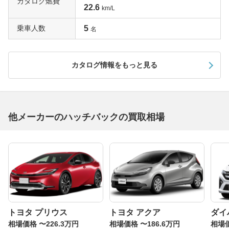
カタログ燃費
22.6
km/L
乗車人数
5
名
カタログ情報をもっと見る
他メーカーのハッチバックの買取相場
トヨタ プリウス
トヨタ アクア
ダイ
相場価格 〜226.3万円
相場価格 〜186.6万円
相場価