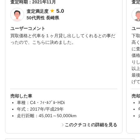
査定時期：
2021年11月
査
5.0
査定満足度
50代男性 長崎県
ユーザーコメント
ユ
買取価格と代車を１ヶ月貸し出ししてくれるとの事だ
下
ったので、こちらに決めました。
高
に
価
り
以
最
げ
売却した車
売
車種：C4・ﾌｨｰﾙﾌﾞﾙｰHDi
年式：2017年/平成29年
走行距離：45,001～50,000km
このクチコミの詳細を見る