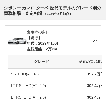
シボレー カマロ クーペ 歴代モデルのグレード別の
買取相場・査定相場
（
2026年8月
時点）
査定時の条件
【現行】
年式：2023年10月
走行距離：2万km
グレード
現在の買取相場
SS_LHD(AT_6.2)
357.7万円
LT RS_LHD(AT_2.0)
302.4万円
LT RS_LHD(AT_2.0)
302.4万円