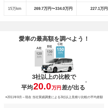
15万km
269.7万円〜334.0万円
227.1万
愛車の最高額を調べよう！
3社以上の比較で
※
20.0
平均
差が出る
万円
※2011年9月～現在 当社実績調査による3社以上見積り比較の平均差額