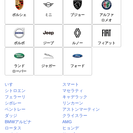
ポルシェ
ミニ
プジョー
アルファ
ロメオ
ボルボ
ジープ
ルノー
フィアット
ランド
ジャガー
フォード
ローバー
いすゞ
スマート
シトロエン
マセラティ
フェラーリ
キャデラック
シボレー
リンカーン
ベントレー
アストンマーティン
ダッジ
クライスラー
BMWアルピナ
AMG
ロータス
ヒョンデ