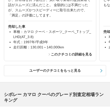
話がスムーズに済んだこと。 金額的には不満だった
も
が、スムーズかつスピーディーに取引出来たので、
「満足」の評価にしてます。
売却した車
車種：カマロ クーペ・スポーツ_クーペ_Tトップ_
売
LHD(AT_3.8)
年式：1997年/平成9年
走行距離：130,001～140,000km
このクチコミの詳細を見る
ユーザーのクチコミをもっと見る
シボレー カマロ クーペのグレード別査定相場ラン
キング