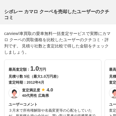
シボレー カマロ クーペを売却したユーザーのクチ
コミ
carview!車買取の愛車無料一括査定サービスで実際にカマ
ロ クーペの買取価格を比較したユーザーのクチコミ・評
判です。 見積り社数と査定比較で得した金額をチェック
しましょう。
1.0
最高査定額：
万円
最
見積り数 5社（最大1.0万円差）
見積
査定時期：
2012年4月
査
4.0
査定満足度
40代男性 広島県
ユーザーコメント
ユ
３月末で所有権解除や名義変更等の心配をしていた
査
が、所有権を持つ会社が、買い取り業者の提携業者で
と