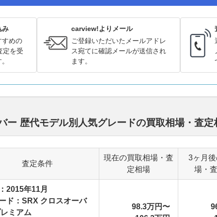
込み
carview!よりメール
すすめの
ご登録いただいたメールアドレ
査定を受
ス宛てに確認メールが送信され
す。
ます。
ーバー 歴代モデル別人気グレードの買取相場・査
現在の買取相場・査
3ヶ月
査定条件
定相場
場・
：2015年11月
ード：SRX クロスオーバ
98.3万円〜
9
プレミアム