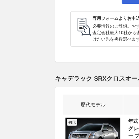
専用フォームよりお申
必要情報のご登録。お
査定会社最大10社から
けたい先を複数選べま
キャデラック SRXクロスオ
歴代モデル
年式
初代
グレ
ー 