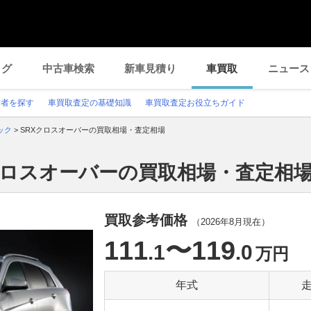
ログ
中古車検索
新車見積り
車買取
ニュース
業者を探す
車買取査定の基礎知識
車買取査定お役立ちガイド
ック
>
SRXクロスオーバーの買取相場・査定相場
クロスオーバーの買取相場・査定相
買取参考価格
（
2026年8月
現在）
111
〜119
.1
.0
万円
年式