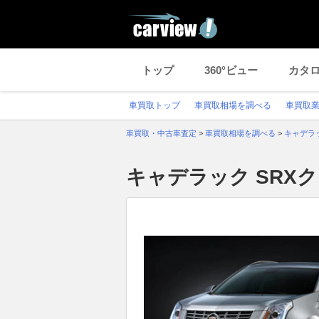
トップ
360°ビュー
カタ
車買取トップ
車買取相場を調べる
車買取
車買取・中古車査定
>
車買取相場を調べる
>
キャデラ
キャデラック SRX