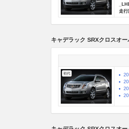
_LH
走行
キャデラック SRXクロスオ
初代
2
2
2
2
キャデラック SRXクロスオ