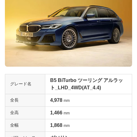
B5 BiTurbo ツーリング アルラッ
グレード名
ト_LHD_4WD(AT_4.4)
全長
4,978
mm
全高
1,466
mm
全幅
1,868
mm