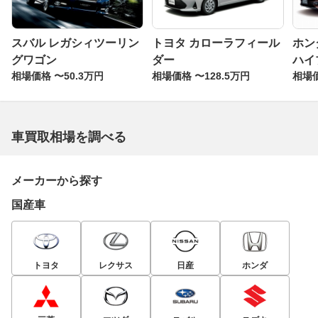
スバル レガシィツーリン
トヨタ カローラフィール
ホン
グワゴン
ダー
ハイ
相場価格 〜50.3万円
相場価格 〜128.5万円
相場価
車買取相場を調べる
メーカーから探す
国産車
トヨタ
レクサス
日産
ホンダ