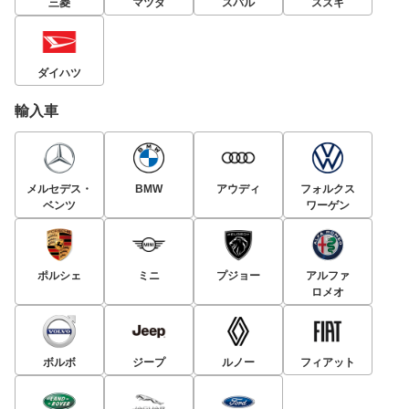
三菱
マツダ
スバル
スズキ
ダイハツ
輸入車
メルセデス・
BMW
アウディ
フォルクス
ベンツ
ワーゲン
ポルシェ
ミニ
プジョー
アルファ
ロメオ
ボルボ
ジープ
ルノー
フィアット