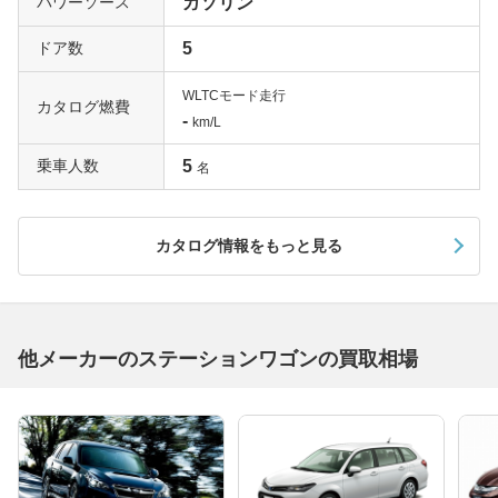
パワーソース
ガソリン
ドア数
5
WLTCモード走行
カタログ燃費
-
km/L
乗車人数
5
名
カタログ情報をもっと見る
他メーカーのステーションワゴンの買取相場