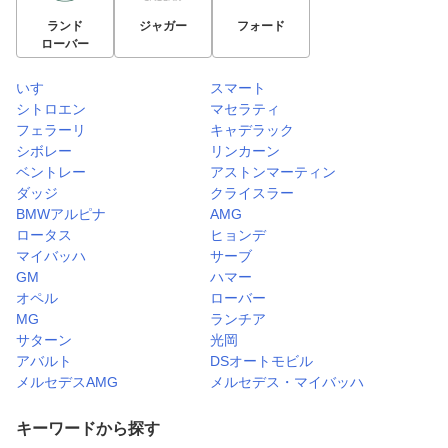
ランド
ジャガー
フォード
ローバー
いすゞ
スマート
シトロエン
マセラティ
フェラーリ
キャデラック
シボレー
リンカーン
ベントレー
アストンマーティン
ダッジ
クライスラー
BMWアルピナ
AMG
ロータス
ヒョンデ
マイバッハ
サーブ
GM
ハマー
オペル
ローバー
MG
ランチア
サターン
光岡
アバルト
DSオートモビル
メルセデスAMG
メルセデス・マイバッハ
キーワードから探す