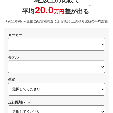
3社以上の比較で
※
20.0
平均
差が出る
万円
※2011年9月～現在 当社実績調査による3社以上見積り比較の平均差額
メーカー
モデル
年式
走行距離(km)