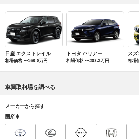
日産 エクストレイル
トヨタ ハリアー
スズ
相場価格 〜150.0万円
相場価格 〜263.2万円
相場価
車買取相場を調べる
メーカーから探す
国産車