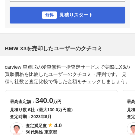
見積りスタート
無料
BMW X3を売却したユーザーのクチコミ
carview!車買取の愛車無料一括査定サービスで実際にX3の
買取価格を比較したユーザーのクチコミ・評判です。 見
積り社数と査定比較で得した金額をチェックしましょう。
340.0
最高査定額：
万円
最
見積り数 6社（最大130.0万円差）
見積
査定時期：
2023年6月
査
4.0
査定満足度
50代男性 東京都