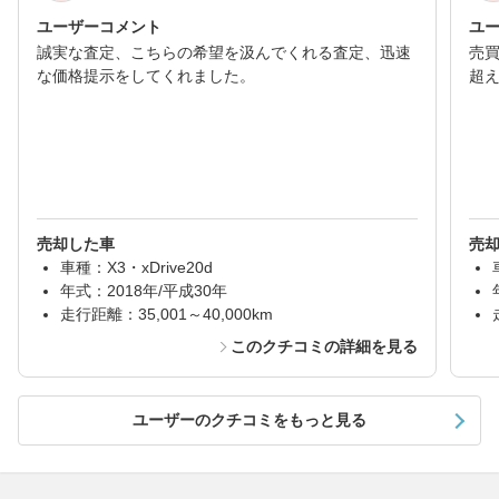
ユーザーコメント
ユ
誠実な査定、こちらの希望を汲んでくれる査定、迅速
売
な価格提示をしてくれました。
超
売却した車
売
車種：X3・xDrive20d
年式：2018年/平成30年
走行距離：35,001～40,000km
このクチコミの詳細を見る
ユーザーのクチコミをもっと見る