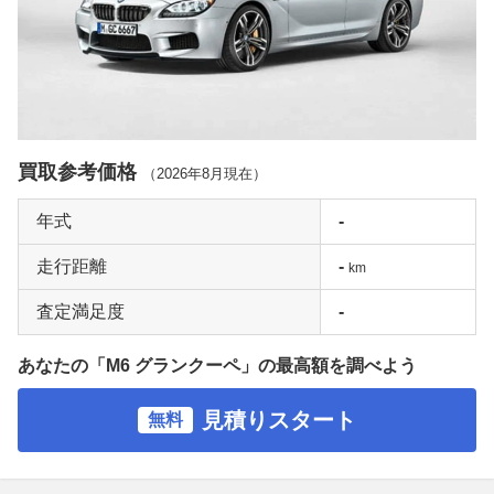
買取参考価格
（
2026年8月
現在）
年式
-
走行距離
-
km
査定満足度
-
あなたの「M6 グランクーペ」の最高額を調べよう
見積りスタート
無料