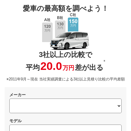
愛車の最高額を調べよう！
3社以上の比較で
※
20.0
平均
差が出る
万円
※2011年9月～現在 当社実績調査による3社以上見積り比較の平均差額
メーカー
モデル