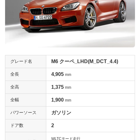
グレード名
M6 クーペ_LHD(M_DCT_4.4)
全長
4,905
mm
全高
1,375
mm
全幅
1,900
mm
パワーソース
ガソリン
ドア数
2
WLTCモード走行