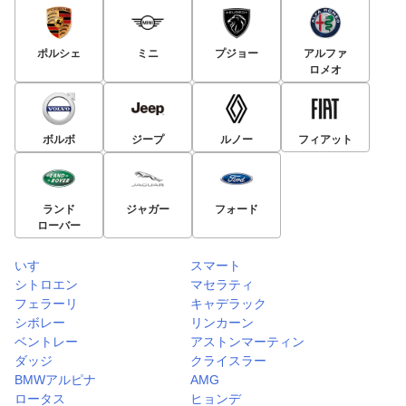
ポルシェ
ミニ
プジョー
アルファ
ロメオ
ボルボ
ジープ
ルノー
フィアット
ランド
ジャガー
フォード
ローバー
いすゞ
スマート
シトロエン
マセラティ
フェラーリ
キャデラック
シボレー
リンカーン
ベントレー
アストンマーティン
ダッジ
クライスラー
BMWアルピナ
AMG
ロータス
ヒョンデ