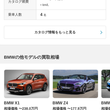
カタログ燃費
-
km/L
乗車人数
4
名
カタログ情報をもっと見る
BMWの他モデルの買取相場
BMW X1
BMW Z4
BM
相場価格 〜238.0万円
相場価格 〜177.9万円
相場価