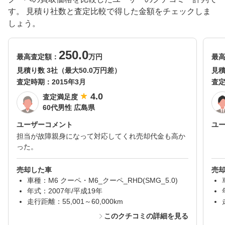
す。 見積り社数と査定比較で得した金額をチェックしま
しょう。
250.0
最高査定額：
万円
最
見積り数 3社（最大50.0万円差）
見積
査定時期：
2015年3月
査
4.0
査定満足度
60代男性 広島県
ユーザーコメント
ユ
担当が故障親身になって対応してくれ売却代金も高か
った。
売却した車
売
車種：M6 クーペ・M6_クーペ_RHD(SMG_5.0)
年式：2007年/平成19年
走行距離：55,001～60,000km
このクチコミの詳細を見る