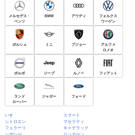
メルセデス・
BMW
アウディ
フォルクス
ベンツ
ワーゲン
ポルシェ
ミニ
プジョー
アルファ
ロメオ
ボルボ
ジープ
ルノー
フィアット
ランド
ジャガー
フォード
ローバー
いすゞ
スマート
シトロエン
マセラティ
フェラーリ
キャデラック
シボレー
リンカーン