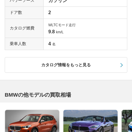
パワーソース
ガソリン
ドア数
2
WLTCモード走行
カタログ燃費
9.8
km/L
乗車人数
4
名
カタログ情報をもっと見る
BMWの他モデルの買取相場