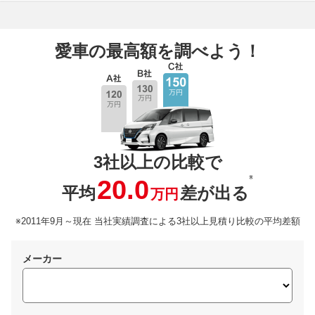
愛車の最高額を調べよう！
3社以上の比較で
※
20.0
平均
差が出る
万円
※2011年9月～現在 当社実績調査による3社以上見積り比較の平均差額
メーカー