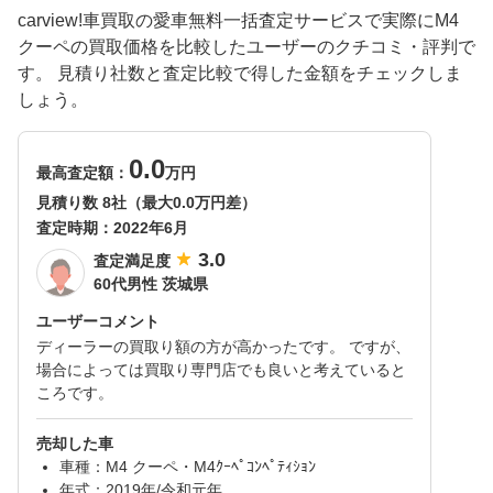
carview!車買取の愛車無料一括査定サービスで実際にM4
クーペの買取価格を比較したユーザーのクチコミ・評判で
す。 見積り社数と査定比較で得した金額をチェックしま
しょう。
0.0
最高査定額：
万円
見積り数 8社（最大0.0万円差）
査定時期：
2022年6月
3.0
査定満足度
60代男性 茨城県
ユーザーコメント
ディーラーの買取り額の方が高かったです。 ですが、
場合によっては買取り専門店でも良いと考えていると
ころです。
売却した車
車種：M4 クーペ・M4ｸｰﾍﾟｺﾝﾍﾟﾃｨｼｮﾝ
年式：2019年/令和元年