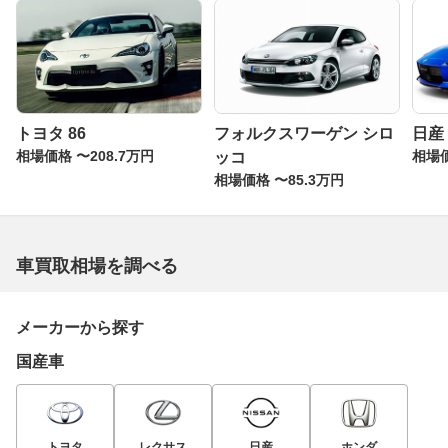
トヨタ 86
フォルクスワーゲン シロ
日産
相場価格 〜208.7万円
相場価
ッコ
相場価格 〜85.3万円
車買取相場を調べる
メーカーから探す
国産車
トヨタ
レクサス
日産
ホンダ