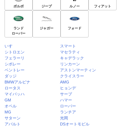
ボルボ
ジープ
ルノー
フィアット
ランド
ジャガー
フォード
ローバー
いすゞ
スマート
シトロエン
マセラティ
フェラーリ
キャデラック
シボレー
リンカーン
ベントレー
アストンマーティン
ダッジ
クライスラー
BMWアルピナ
AMG
ロータス
ヒョンデ
マイバッハ
サーブ
GM
ハマー
オペル
ローバー
MG
ランチア
サターン
光岡
アバルト
DSオートモビル