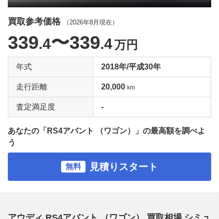
買取参考価格
（
2026年8月
現在）
339
〜339
.4
.4
万円
年式
2018年/平成30年
走行距離
20,000
km
査定満足度
-
あなたの「RS4アバント （ワゴン）」の最高額を調べよ
う
見積りスタート
無料
アウディ RS4アバント （ワゴン） 買取相場 シミュ