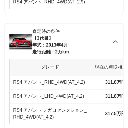
RS4 アバント_RHD_4WD(AT_2.9)
査定時の条件
【3代目】
年式：2013年4月
走行距離：2万km
グレード
現在の買取相場
RS4 アバント_RHD_4WD(AT_4.2)
311.8万円
RS4 アバント_LHD_4WD(AT_4.2)
311.8万円
RS4 アバント ノガロセレクション_
317.5万円
RHD_4WD(AT_4.2)