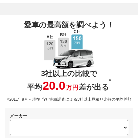
愛車の最高額を調べよう！
3社以上の比較で
※
20.0
平均
差が出る
万円
※2011年9月～現在 当社実績調査による3社以上見積り比較の平均差額
メーカー