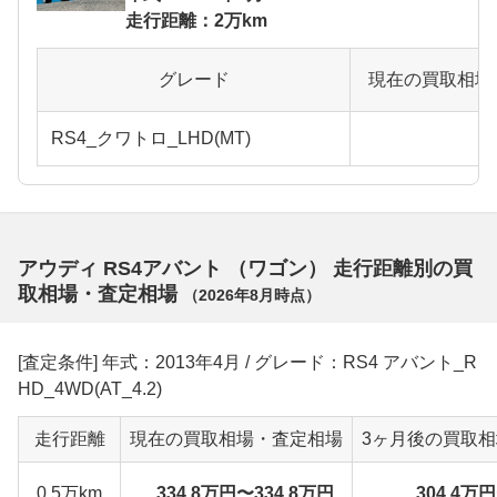
走行距離：2万km
グレード
現在の買取相場
RS4_クワトロ_LHD(MT)
アウディ RS4アバント （ワゴン） 走行距離別の買
取相場・査定相場
（
2026年8月
時点）
[査定条件] 年式：2013年4月 / グレード：RS4 アバント_R
HD_4WD(AT_4.2)
走行距離
現在の買取相場・査定相場
3ヶ月後の買取
0.5万km
334.8万円〜334.8万円
304.4万