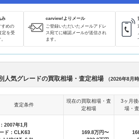
込み
carview!よりメール
すすめの
ご登録いただいたメールアドレ
査定を受
ス宛てに確認メールが送信され
す。
ます。
デル別人気グレードの買取相場・査定相場
（
2026年8月
現在の買取相場・査
3ヶ月
査定条件
定相場
場・
：2007年1月
ード：CLK63
169.8万円〜
16