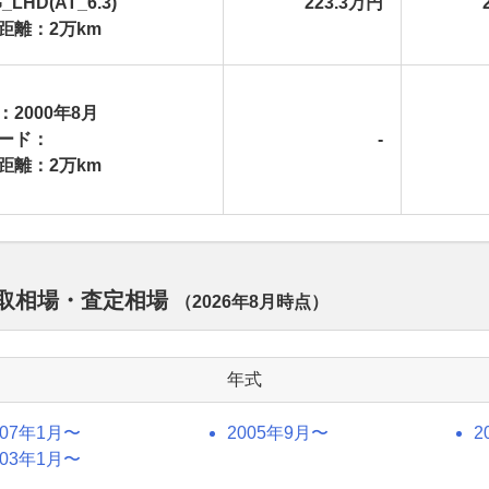
_LHD(AT_6.3)
223.3万円
距離：2万km
：2000年8月
ード：
-
距離：2万km
の買取相場・査定相場
（
2026年8月
時点）
年式
007年1月〜
2005年9月〜
2
003年1月〜