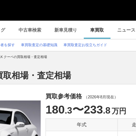
ログ
中古車検索
新車見積り
車買取
ニュース
業者を探す
車買取査定の基礎知識
車買取査定お役立ちガイド
LK クーペの買取相場・査定相場
の買取相場・査定相場
買取参考価格
（
2026年8月
現在）
180
〜233
.3
.8
万円
年式