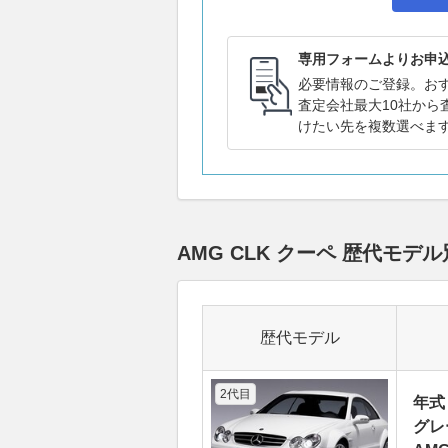
専用フォームよりお申
必要情報のご登録。お
査定会社最大10社から
けたい先を複数選べま
AMG CLK クーペ 歴代モ
歴代モデル
2代目
年式
グレ