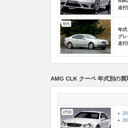
AMG
走行
初代
年式
グレ
走行
AMG CLK クーペ 年式別
2代目
2
2