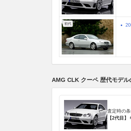
初代
2
AMG CLK クーペ 歴代モ
査定時の条
【2代目】 