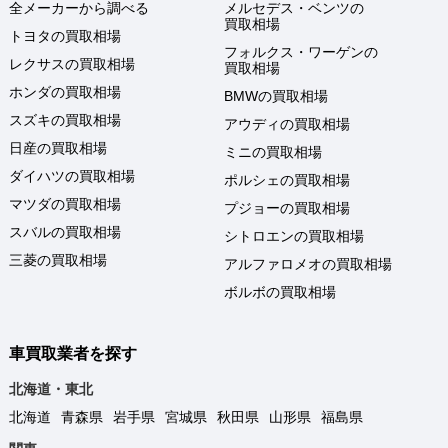
全メーカーから調べる
メルセデス・ベンツの
買取相場
トヨタの買取相場
フォルクス・ワーゲンの
レクサスの買取相場
買取相場
ホンダの買取相場
BMWの買取相場
スズキの買取相場
アウディの買取相場
日産の買取相場
ミニの買取相場
ダイハツの買取相場
ポルシェの買取相場
マツダの買取相場
プジョーの買取相場
スバルの買取相場
シトロエンの買取相場
三菱の買取相場
アルファロメオの買取相場
ボルボの買取相場
車買取業者を探す
北海道・東北
北海道
青森県
岩手県
宮城県
秋田県
山形県
福島県