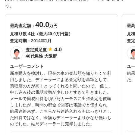
う。
40.0
最高査定額：
万円
最
見積り数 4社（最大40.0万円差）
見積
査定時期：
2014年1月
査
4.0
査定満足度
40代男性 大阪府
ユーザーコメント
ユ
新車購入を検討し、現在の車の売却額を知りたくて利
結
用しました。ディーラーによる査定額を基準として、
た
買取店の方が高くとってくれると聞いたので。 但し、
申し込み後の電話攻勢が少しひどすぎて引きました。
メールで簡易回答を頂いたカーチスに出張査定を依頼
しましたが、時間の都合で回答は電話でと伝えられ、
結果連絡来ず。こちらから連絡入れるもはっきりとし
た回答ではなく、金額もディーラーよりかなり低いも
のでした。結局ディーラーに売却しました。