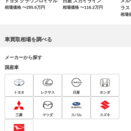
トヨタ クラウンロイヤル
日産 スカイライン
メル
相場価格 〜295.6万円
相場価格 〜116.2万円
ラス
相場価
車買取相場を調べる
メーカーから探す
国産車
トヨタ
レクサス
日産
ホンダ
三菱
マツダ
スバル
スズキ