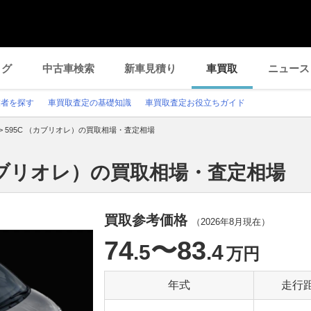
ログ
中古車検索
新車見積り
車買取
ニュース
業者を探す
車買取査定の基礎知識
車買取査定お役立ちガイド
>
595C （カブリオレ）の買取相場・査定相場
（カブリオレ）の買取相場・査定相場
買取参考価格
（
2026年8月
現在）
74
〜83
.5
.4
万円
年式
走行