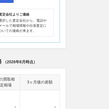
査定会社よりご連絡
選択した査定会社から、電話や
メールで相場情報や出張査定に
ついての連絡が来ます。
場
（
2026年8月
時点）
の買取相
3ヶ月後の差額
定相場
-
-