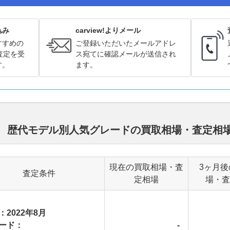
込み
carview!よりメール
すすめの
ご登録いただいたメールアドレ
査定を受
ス宛てに確認メールが送信され
す。
ます。
オレ） 歴代モデル別人気グレードの買取相場・査定相
現在の買取相場・査
3ヶ月後
査定条件
定相場
場・査
：2022年8月
ード：
-