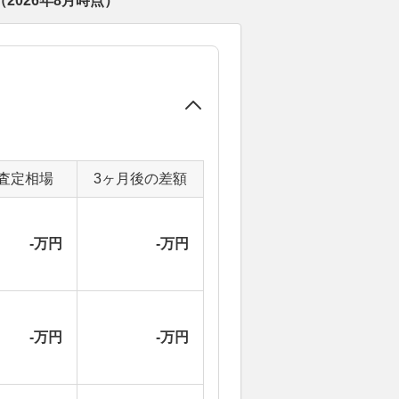
（
2026年8月
時点）
査定相場
3ヶ月後の差額
-万円
-万円
-万円
-万円