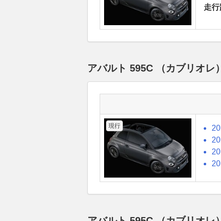
走行
アバルト 595C （カブリオ
現行
2
2
2
2
アバルト 595C （カブリ