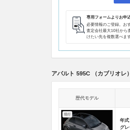
専用フォームよりお申
必要情報のご登録。お
査定会社最大10社から
けたい先を複数選べま
アバルト 595C （カブリ
歴代モデル
現行
年式
グレ