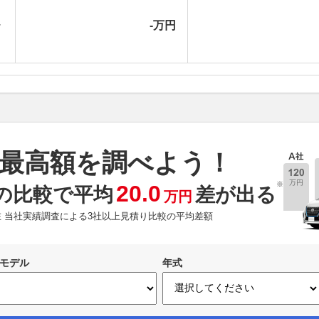
シ
-万円
最高額を調べよう！
※
20.0
の比較で平均
差が出る
万円
現在 当社実績調査による3社以上見積り比較の平均差額
モデル
年式