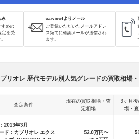
込み
carview!よりメール
すすめの
ご登録いただいたメールアドレ
査定を受
ス宛てに確認メールが送信され
す。
ます。
カブリオレ 歴代モデル別人気グレードの買取相場
現在の買取相場・査
3ヶ月後
査定条件
定相場
場・査
：2013年3月
ード：カブリオレ エクス
52.0万円〜
5