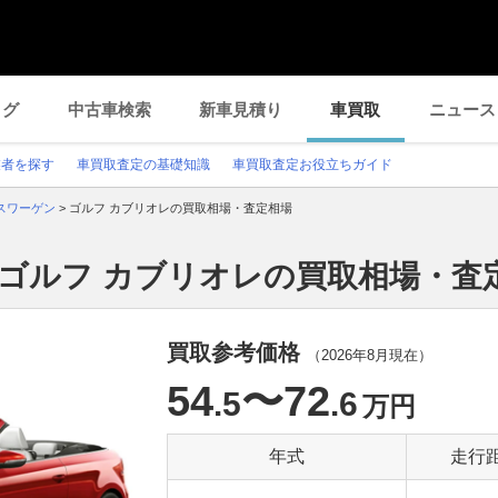
ログ
中古車検索
新車見積り
車買取
ニュース
業者を探す
車買取査定の基礎知識
車買取査定お役立ちガイド
スワーゲン
>
ゴルフ カブリオレの買取相場・査定相場
 ゴルフ カブリオレの買取相場・査
買取参考価格
（
2026年8月
現在）
54
〜72
.5
.6
万円
年式
走行