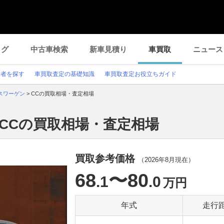
ログ
中古車検索
新車見積り
車買取
ニュース
業者を探す
車買取査定の基礎知識
車買取査定お役立ちガイド
スワーゲン
>
CCの買取相場・査定相場
CCの買取相場・査定相場
買取参考価格
（
2026年8月
現在）
68
〜80
.1
.0
万円
年式
走行