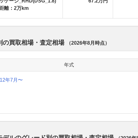
ケージ_RHD(DSG_1.8)
67.2万円
距離：2万km
式別の買取相場・査定相場
（
2026年8月
時点）
年式
012年7月〜
代モデルのグレード別の買取相場・査定相場