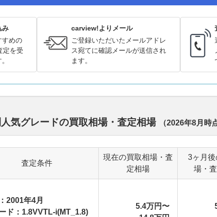
込み
carview!よりメール
すすめの
ご登録いただいたメールアドレ
査定を受
ス宛てに確認メールが送信され
す。
ます。
デル別人気グレードの買取相場・査定相場
（
2026年8月
時
現在の買取相場・査
3ヶ月後
査定条件
定相場
場・査
：2001年4月
5.4万円〜
ド：1.8VVTL-i(MT_1.8)