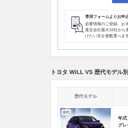
専用フォームよりお申
必要情報のご登録。お
査定会社最大10社から
けたい先を複数選べま
トヨタ WiLL VS 歴代モ
歴代モデル
初代
年式
グレー