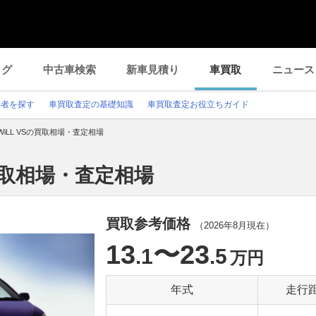
ログ
中古車検索
新車見積り
車買取
ニュース
業者を探す
車買取査定の基礎知識
車買取査定お役立ちガイド
WiLL VSの買取相場・査定相場
の買取相場・査定相場
買取参考価格
（
2026年8月
現在）
13
〜23
.1
.5
万円
年式
走行