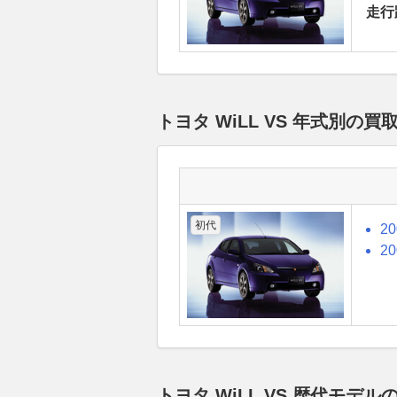
走行
トヨタ WiLL VS 年式別の
初代
2
2
トヨタ WiLL VS 歴代モ