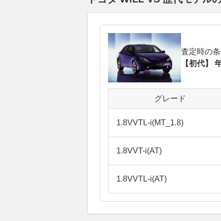
査定時の条
【初代】 年
グレード
1.8VVTL-i(MT_1.8)
1.8VVT-i(AT)
1.8VVTL-i(AT)