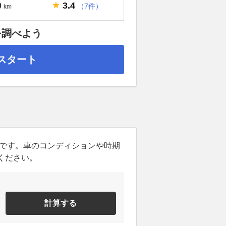
3.4
0
（7件）
km
を調べよう
スタート
ンです。車のコンディションや時期
ください。
計算する