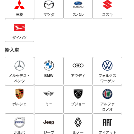
三菱
マツダ
スバル
スズキ
ダイハツ
輸入車
メルセデス・
BMW
アウディ
フォルクス
ベンツ
ワーゲン
ポルシェ
ミニ
プジョー
アルファ
ロメオ
ボルボ
ジープ
ルノー
フィアット