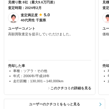
見積り数 8社（最大9.6万円差）
見積
査定時期：
2024年2月
査
5.0
査定満足度
40代男性 千葉県
ユーザーコメント
ユ
高額買取査定を提示していただけました。
価
売却した車
売
車種：ソアラ・その他
年式：2006年/平成18年
走行距離：130,001～140,000km
このクチコミの詳細を見る
ユーザーのクチコミをもっと見る