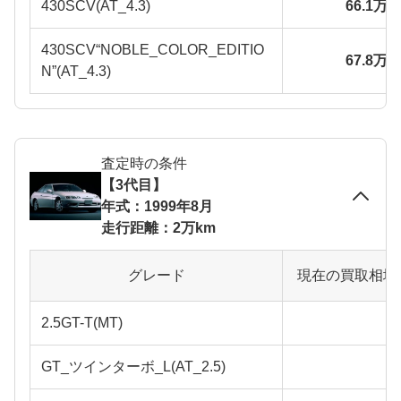
430SCV(AT_4.3)
66.1万
430SCV“NOBLE_COLOR_EDITIO
67.8万
N”(AT_4.3)
査定時の条件
【3代目】
年式：1999年8月
走行距離：2万km
グレード
現在の買取相場
2.5GT-T(MT)
GT_ツインターボ_L(AT_2.5)