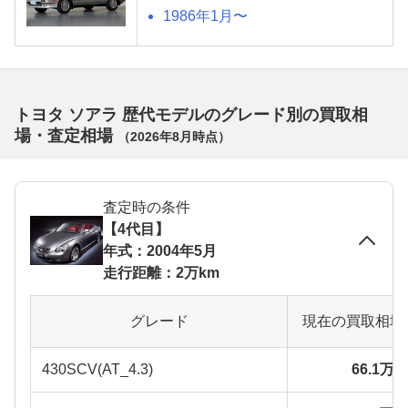
1986年1月〜
トヨタ ソアラ 歴代モデルのグレード別の買取相
場・査定相場
（
2026年8月
時点）
査定時の条件
【4代目】
年式：2004年5月
走行距離：2万km
グレード
現在の買取相場
430SCV(AT_4.3)
66.1万