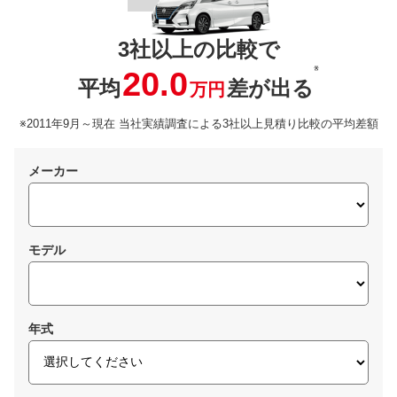
3社以上の比較で
※
20.0
平均
差が出る
万円
※2011年9月～現在 当社実績調査による3社以上見積り比較の平均差額
メーカー
モデル
年式