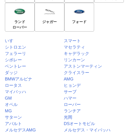
ランド
ジャガー
フォード
ローバー
いすゞ
スマート
シトロエン
マセラティ
フェラーリ
キャデラック
シボレー
リンカーン
ベントレー
アストンマーティン
ダッジ
クライスラー
BMWアルピナ
AMG
ロータス
ヒョンデ
マイバッハ
サーブ
GM
ハマー
オペル
ローバー
MG
ランチア
サターン
光岡
アバルト
DSオートモビル
メルセデスAMG
メルセデス・マイバッハ