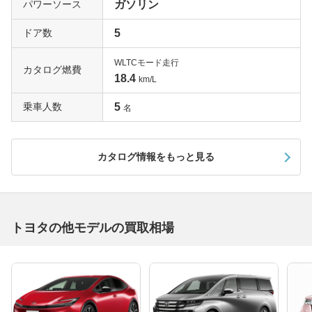
ジン関係以外の装備はGに準じており、スマートアシストI
パワーソース
ガソリン
IIや前後のコーナーセンサーなどの安全機能も標準で搭載
ドア数
5
しています。走りも装備も充実のグレードだけに、高額査
定は間違いないでしょう。
WLTCモード走行
カタログ燃費
18.4
km/L
充実装備が魅力のメイングレード「G」
乗車人数
5
ルーミーには大きく分けて3つのグレードが用意されてい
名
ますが、Gはそのちょうど中間に当たるグレード。最上級
のカスタムGを選んでも新たに加わるのは見た目の派手さ
カタログ情報をもっと見る
を強調するようなパーツがほとんどなので、実質重視なら
このGが最も適したグレードとなるでしょう。スーパーU
Vカットガラスやクルーズコントロール、先進安全機能の
スマートアシストIII、前後コーナーセンサー、両側パワー
スライドドアにオプティトロンメーター、ピアノブラック
トヨタの他モデルの買取相場
調センタークラスターパネルなど、その装備類は上級クラ
スのクルマにも引けをとりません。オプションのLEDヘッ
ドランプが装備されていれば、中古車市場での人気はさら
に高くなります。ぜひ一括査定を試してみてください。