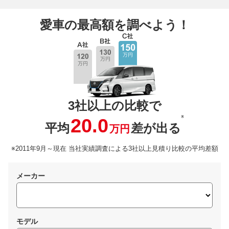
愛車の最高額を調べよう！
3社以上の比較で
※
20.0
平均
差が出る
万円
※2011年9月～現在 当社実績調査による3社以上見積り比較の平均差額
メーカー
モデル