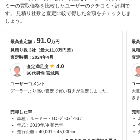
ミーの買取価格を比較したユーザーのクチコミ・評判で
す。 見積り社数と査定比較で得した金額をチェックしま
しょう。
91.0
最高査定額：
万円
最
見積り数 3社（最大11.0万円差）
見積
査定時期：
2024年4月
査
4.0
査定満足度
60代男性 宮城県
ユーザーコメント
ユ
デーラーより高い査定で買い替えが決定しました。
大
き
売却した車
売
車種：ルーミー・Gｺｰｼﾞｰｴﾃﾞｨｼｮﾝ
年式：2019年/令和元年
走行距離：40,001～45,000km