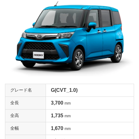
が、エンジンは69ps/92NmのNAのみ。それでも思ったよ
りもパワフルな走りを見せてくれますから、街中メインで
あれば十分な性能でしょう。そしてJC08モードで24.6kn/
Lという低燃費も魅力のひとつです。非常にバリューフォ
ーマネーに優れたグレードなので人気は高く、一括査定で
も思わぬ高評価が期待できそうです。
ターボエンジンの力強い走り「G-T」
G-TのTはターボの意味。その名の通りエンジンは98ps/14
0Nmの1L3気筒ターボを搭載しているので、走りは非常に
力強いものがあります。NAではフロントにしか装着され
ないスタビライザーがリヤにも装着されているので、コー
グレード名
G(CVT_1.0)
ナーでの安定感も優れており、またアクセルの動きに対す
全長
3,700
るエンジンのレスポンスがアップするスポーツモードを備
mm
えるなど、走りを積極的に楽しむこともできるようになっ
全高
1,735
mm
ています。日頃から人や荷物を多くのせる機会が多い人や
高速道路を走ることが多い人にはオススメのグレードでし
全幅
1,670
mm
ょう。ただし4WDは選べないので注意が必要です。エン