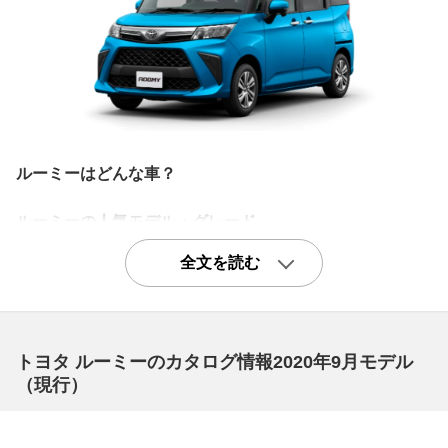
ルーミーはどんな車？
ルーミーの人気モデル・グレード
価格以上の価値があるベーシックグレード「X」
全文を読む
Xはルーミーの中でも最もベーシックなグレード。それで
も助手席側パワースライドドアやキーフリーシステム、リ
ヤドアサンシェードなどは標準で備わっており、実用上の
トヨタ ルーミーのカタログ情報2020年9月モデル
不便を感じることはまずなさそうです。ただクルーズコン
（現行）
トロールと、先進安全機能であるスマートアシストIIIが備
わらないのはちょっと残念な点ですね(オプションでも装
着不可)。駆動はFFと4WDがラインナップされています