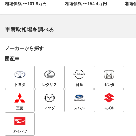
相場価格 〜101.8万円
相場価格 〜154.4万円
相場価
車買取相場を調べる
メーカーから探す
国産車
トヨタ
レクサス
日産
ホンダ
三菱
マツダ
スバル
スズキ
ダイハツ