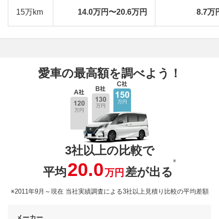
15万km
14.0万円〜20.6万円
8.7万
愛車の最高額を調べよう！
3社以上の比較で
※
20.0
平均
差が出る
万円
※2011年9月～現在 当社実績調査による3社以上見積り比較の平均差額
メーカー