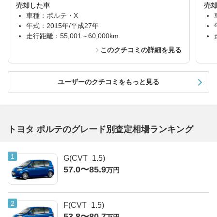
売却した車
売
車種：ポルテ・X
年式：2015年/平成27年
走行距離：55,001～60,000km
このクチコミの詳細を見る
ユーザーのクチコミをもっと見る
トヨタ ポルテのグレード別査定相場ランキング
G(CVT_1.5)
57.0〜85.9
万円
F(CVT_1.5)
53.8〜80.7