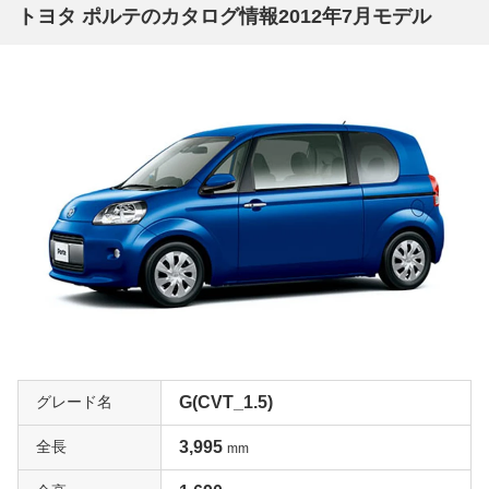
トヨタ ポルテのカタログ情報2012年7月モデル
アリングやオートエアコン、14インチアルミホイール、
運転席&助手席エアバッグ、フロントフォグランプなどを
標準装備するなど、充実した装備を誇ります。さらにGパ
ッケージは運転席アームレスト、プラズマクラスターなど
を装備したパッケージグレード。充実装備が魅力のグレー
ドなので、ぜひ一括査定を試してみてください。
シックなカラーリングが魅力「Fラフィネ」
2018年11月に登場した特別仕様車がFラフィネ。Fグレー
ドをベースに、オシャレで便利な装備を満載しています。
目を引くのは革調のシボを持つルーフフィルム。ブラウン
orブラックがあるので、ボディカラーとのコントラストを
楽しむことができます。エクステリアでは他にもホイール
キャップ、ドアハンドル、バックドアガーニッシュにメッ
キ加飾が施されています。インテリアではツイード調ファ
グレード名
G(CVT_1.5)
ブリックと合成皮革のコンビとなる専用シート、本革巻の
ステアリングとシフトノブ、そしてインサイドドアハンド
全長
3,995
mm
ル、エアコンレジスターリング、シフトレバーベゼルリン