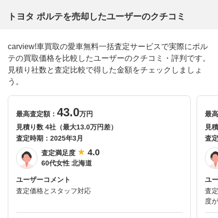
トヨタ ポルテを売却したユーザーのクチコミ
carview!車買取の愛車無料一括査定サービスで実際にポル
テの買取価格を比較したユーザーのクチコミ・評判です。
見積り社数と査定比較で得した金額をチェックしましょ
う。
43.0
最高査定額：
万円
最
見積り数 4社（最大13.0万円差）
見積
査定時期：
2025年3月
査
4.0
査定満足度
60代女性 北海道
ユーザーコメント
ユ
査定価格とスタッフ対応
査
度