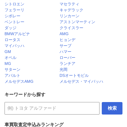
シトロエン
マセラティ
フェラーリ
キャデラック
シボレー
リンカーン
ベントレー
アストンマーティン
ダッジ
クライスラー
BMWアルピナ
AMG
ロータス
ヒョンデ
マイバッハ
サーブ
GM
ハマー
オペル
ローバー
MG
ランチア
サターン
光岡
アバルト
DSオートモビル
メルセデスAMG
メルセデス・マイバッハ
キーワードから探す
検索
車買取査定申込みランキング