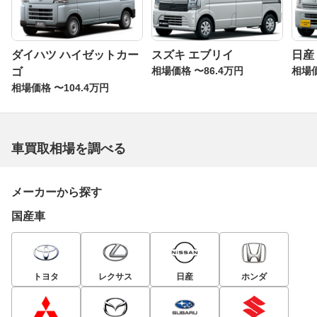
ダイハツ ハイゼットカー
スズキ エブリイ
日産
相場価格 〜86.4万円
相場価
ゴ
相場価格 〜104.4万円
車買取相場を調べる
メーカーから探す
国産車
トヨタ
レクサス
日産
ホンダ