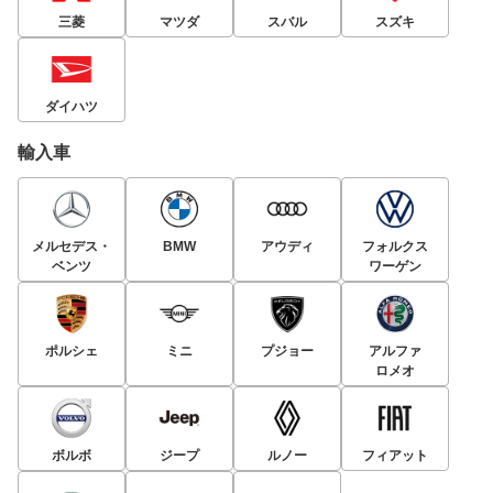
三菱
マツダ
スバル
スズキ
ダイハツ
輸入車
メルセデス・
BMW
アウディ
フォルクス
ベンツ
ワーゲン
ポルシェ
ミニ
プジョー
アルファ
ロメオ
ボルボ
ジープ
ルノー
フィアット