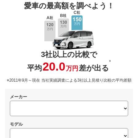
愛車の最高額を調べよう！
3社以上の比較で
※
20.0
平均
差が出る
万円
※2011年9月～現在 当社実績調査による3社以上見積り比較の平均差額
メーカー
モデル